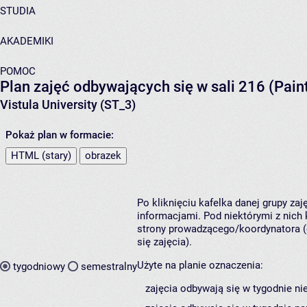
STUDIA
AKADEMIKI
POMOC
Plan zajęć odbywających się w sali 216 (Pain
Vistula University (ST_3)
Pokaż plan w formacie:
HTML (stary)
obrazek
Po kliknięciu kafelka danej grupy za
informacjami. Pod niektórymi z nich k
strony prowadzącego/koordynatora (
się zajęcia).
Użyte na planie oznaczenia:
tygodniowy
semestralny
zajęcia odbywają się w tygodnie ni