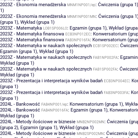
2023Z - Ekonomia menadżerska
:
Ćwiczenia (grupa 1
MNM1NP001/ep
1)
2023Z - Ekonomia menedżerska
:
Ćwiczenia (grupa 1
MNM1NP001MN
(grupa 1)
,
Wykład (grupa 1)
2023Z - Matematyka
:
Egzamin (grupa 1)
,
Wykład (grupa
LOB1SP006LO
2023Z - Matematyka finansowa
:
Konwersatorium (grup
ECB3NP012EC
2023Z - Matematyka finansowa
:
Konwersatorium (grup
FAB3NP016FA
2023Z - Matematyka w naukach społecznych
:
Ćwiczeni
ECB1SP002EC
Egzamin (grupa 1)
,
Wykład (grupa 1)
2023Z - Matematyka w naukach społecznych
:
Egzamin 
FAB1NP002FA
Wykład (grupa 1)
2023Z - Matematyka w naukach społecznych
:
Ćwiczeni
FAB1SP002FA
Wykład (grupa 1)
2023Z - Prezentacja i interpretacja wyników badań
:
Ko
ECB3NP004EC
(grupa 1)
2023Z - Prezentacja i interpretacja wyników badań
:
Ko
FAB3NP003FA
(grupa 1)
2024L - Bankowość
:
Konwersatorium (grupa 1)
,
Wykład
FAB4NP001/ep
2024L - Bankowość
:
Egzamin (grupa 1)
,
Konwersatori
FAB4NP0016FA
Wykład (grupa 1)
2024L - Metody ilościowe w biznesie
:
Ćwiczenia (gru
MNB2NP002MN
(grupa 2)
,
Egzamin (grupa 1)
,
Wykład (grupa 1)
2024L - Metody ilościowe w biznesie
:
Ćwiczenia (gru
MNB2SP002MN