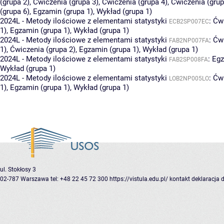
(grupa 2)
,
Ćwiczenia (grupa 3)
,
Ćwiczenia (grupa 4)
,
Ćwiczenia (grup
(grupa 6)
,
Egzamin (grupa 1)
,
Wykład (grupa 1)
2024L - Metody ilościowe z elementami statystyki
:
Ćwi
ECB2SP007EC
1)
,
Egzamin (grupa 1)
,
Wykład (grupa 1)
2024L - Metody ilościowe z elementami statystyki
:
Ćwi
FAB2NP007FA
1)
,
Ćwiczenia (grupa 2)
,
Egzamin (grupa 1)
,
Wykład (grupa 1)
2024L - Metody ilościowe z elementami statystyki
:
Egz
FAB2SP008FA
Wykład (grupa 1)
2024L - Metody ilościowe z elementami statystyki
:
Ćwi
LOB2NP005LO
1)
,
Egzamin (grupa 1)
,
Wykład (grupa 1)
ul. Stokłosy 3
02-787 Warszawa
tel: +48 22 45 72 300
https://vistula.edu.pl/
kontakt
deklaracja 