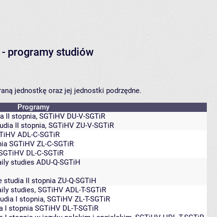
- programy studiów
aną jednostkę oraz jej jednostki podrzędne.
Programy
a II stopnia, SGTiHV
DU-V-SGTiR
udia II stopnia, SGTiHV
ZU-V-SGTiR
GTiHV
ADL-C-SGTiR
pnia SGTiHV
ZL-C-SGTiR
a SGTiHV
DL-C-SGTiR
ily studies
ADU-Q-SGTiH
 studia II stopnia
ZU-Q-SGTiH
aily studies, SGTiHV
ADL-T-SGTiR
tudia I stopnia, SGTiHV
ZL-T-SGTiR
ia I stopnia SGTiHV
DL-T-SGTiR