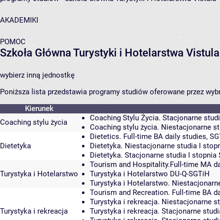
AKADEMIKI
POMOC
Szkoła Główna Turystyki i Hotelarstwa Vistula
wybierz inną jednostkę
Poniższa lista przedstawia programy studiów oferowane przez wybr
Kierunek
Coaching Stylu Życia. Stacjonarne studi
Coaching stylu życia
Coaching stylu życia. Niestacjonarne st
Dietetics. Full-time BA daily studies, S
Dietetyka
Dietetyka. Niestacjonarne studia I sto
Dietetyka. Stacjonarne studia I stopni
Tourism and Hospitality.Full-time MA da
Turystyka i Hotelarstwo
Turystyka i Hotelarstwo
DU-Q-SGTiH
Turystyka i Hotelarstwo. Niestacjonarne
Tourism and Recreation. Full-time BA d
Turystyka i rekreacja. Niestacjonarne s
Turystyka i rekreacja
Turystyka i rekreacja. Stacjonarne stud