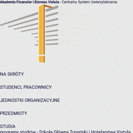
Akademia Finansów i Biznesu Vistula
- Centralny System Uwierzytelniania
NA SKRÓTY
STUDENCI, PRACOWNICY
JEDNOSTKI ORGANIZACYJNE
PRZEDMIOTY
STUDIA
programy studiów - Szkoła Główna Turystyki i Hotelarstwa Vistula