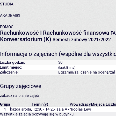
STUDIA
AKADEMIKI
POMOC
Rachunkowość I Rachunkowość finansowa
FA
Konwersatorium (K)
Semestr zimowy 2021/2022
Informacje o zajęciach (wspólne dla wszystki
Liczba godzin:
30
Limit miejsc:
(brak limitu)
Zaliczenie:
Egzamin/zaliczenie na ocenę/zal 
Grupy zajęciowe
zobacz na planie zajęć
Grupa
Termin(y)
Prowadzący
Miejsca
Liczb
1
każda środa, 12:30 - 14:25,
sala A7
Nicolas Levi
Wszystkie zajęcia odbywają się w budynku: