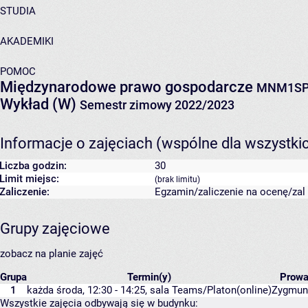
STUDIA
AKADEMIKI
POMOC
Międzynarodowe prawo gospodarcze
MNM1SP
Wykład (W)
Semestr zimowy 2022/2023
Informacje o zajęciach (wspólne dla wszystki
Liczba godzin:
30
Limit miejsc:
(brak limitu)
Zaliczenie:
Egzamin/zaliczenie na ocenę/zal 
Grupy zajęciowe
zobacz na planie zajęć
Grupa
Termin(y)
Prowa
1
każda środa, 12:30 - 14:25,
sala Teams/Platon(online)
Zygmunt
Wszystkie zajęcia odbywają się w budynku: