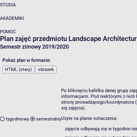
STUDIA
AKADEMIKI
POMOC
Plan zajęć przedmiotu Landscape Architectu
Semestr zimowy 2019/2020
Pokaż plan w formacie:
HTML (stary)
obrazek
Po kliknięciu kafelka danej grupy za
informacjami. Pod niektórymi z nich k
strony prowadzącego/koordynatora (
się zajęcia).
Użyte na planie oznaczenia:
tygodniowy
semestralny
zajęcia odbywają się w tygodnie ni