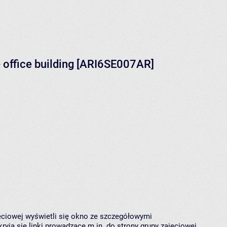
- office building [ARI6SE007AR]
jęciowej wyświetli się okno ze szczegółowymi
ryją się linki prowadzące m.in. do strony grupy zajęciowej,