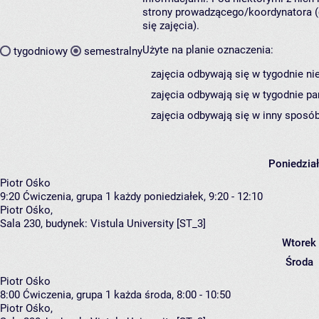
strony prowadzącego/koordynatora (
się zajęcia).
Użyte na planie oznaczenia:
tygodniowy
semestralny
zajęcia odbywają się w tygodnie ni
zajęcia odbywają się w tygodnie pa
zajęcia odbywają się w inny sposób
Poniedzia
Piotr Ośko
9:20
Ćwiczenia, grupa 1
każdy poniedziałek, 9:20 - 12:10
Piotr Ośko
,
Sala 230,
budynek:
Vistula University [ST_3]
Wtorek
Środa
Piotr Ośko
8:00
Ćwiczenia, grupa 1
każda środa, 8:00 - 10:50
Piotr Ośko
,