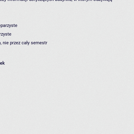
eparzyste
rzyste
, nie przez cały semestr
łek