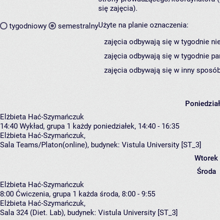
się zajęcia).
Użyte na planie oznaczenia:
tygodniowy
semestralny
zajęcia odbywają się w tygodnie ni
zajęcia odbywają się w tygodnie pa
zajęcia odbywają się w inny sposób
Poniedzia
Elżbieta Hać-Szymańczuk
14:40
Wykład, grupa 1
każdy poniedziałek, 14:40 - 16:35
Elżbieta Hać-Szymańczuk
,
Sala Teams/Platon(online),
budynek:
Vistula University [ST_3]
Wtorek
Środa
Elżbieta Hać-Szymańczuk
8:00
Ćwiczenia, grupa 1
każda środa, 8:00 - 9:55
Elżbieta Hać-Szymańczuk
,
Sala 324 (Diet. Lab),
budynek:
Vistula University [ST_3]