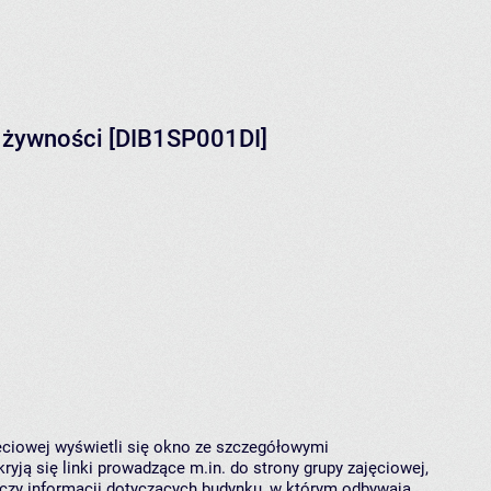
i żywności [DIB1SP001DI]
jęciowej wyświetli się okno ze szczegółowymi
ryją się linki prowadzące m.in. do strony grupy zajęciowej,
czy informacji dotyczących budynku, w którym odbywają