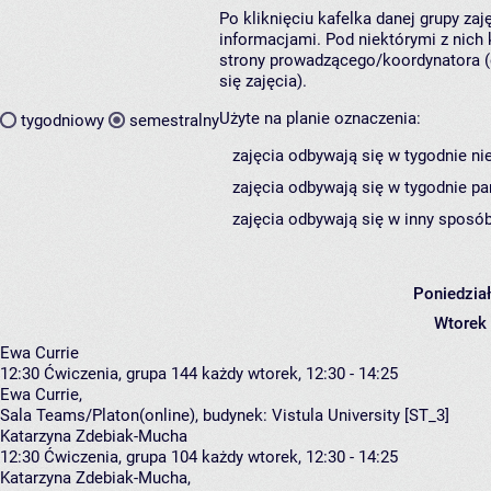
Po kliknięciu kafelka danej grupy za
informacjami. Pod niektórymi z nich k
strony prowadzącego/koordynatora (
się zajęcia).
Użyte na planie oznaczenia:
tygodniowy
semestralny
zajęcia odbywają się w tygodnie ni
zajęcia odbywają się w tygodnie pa
zajęcia odbywają się w inny sposób
Poniedzia
Wtorek
Ewa Currie
12:30
Ćwiczenia, grupa 144
każdy wtorek, 12:30 - 14:25
Ewa Currie
,
Sala Teams/Platon(online),
budynek:
Vistula University [ST_3]
Katarzyna Zdebiak-Mucha
12:30
Ćwiczenia, grupa 104
każdy wtorek, 12:30 - 14:25
Katarzyna Zdebiak-Mucha
,