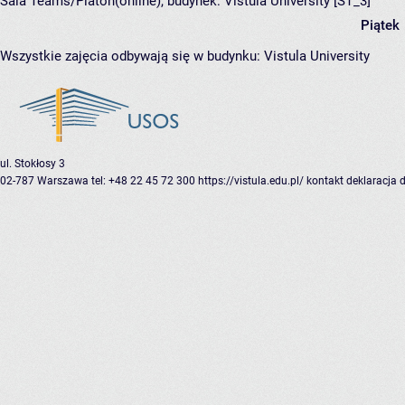
Sala Teams/Platon(online),
budynek:
Vistula University [ST_3]
Piątek
Wszystkie zajęcia odbywają się w budynku:
Vistula University
ul. Stokłosy 3
02-787 Warszawa
tel: +48 22 45 72 300
https://vistula.edu.pl/
kontakt
deklaracja 