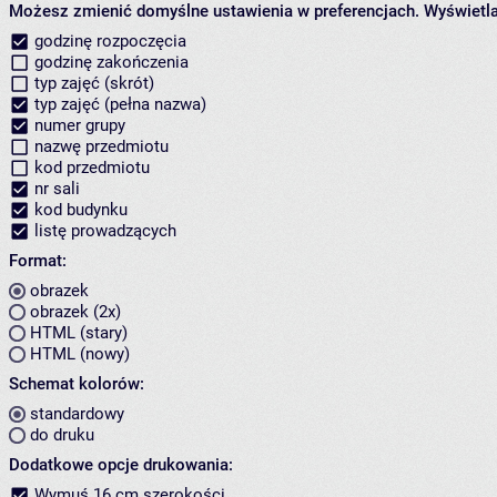
Możesz zmienić domyślne ustawienia w preferencjach.
Wyświetlaj
godzinę rozpoczęcia
godzinę zakończenia
typ zajęć (skrót)
typ zajęć (pełna nazwa)
numer grupy
nazwę przedmiotu
kod przedmiotu
nr sali
kod budynku
listę prowadzących
Format:
obrazek
obrazek (2x)
HTML (stary)
HTML (nowy)
Schemat kolorów:
standardowy
do druku
Dodatkowe opcje drukowania:
Wymuś 16 cm szerokości