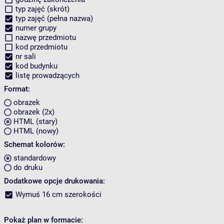
typ zajęć (skrót)
typ zajęć (pełna nazwa)
numer grupy
nazwę przedmiotu
kod przedmiotu
nr sali
kod budynku
listę prowadzących
Format:
obrazek
obrazek (2x)
HTML (stary)
HTML (nowy)
Schemat kolorów:
standardowy
do druku
Dodatkowe opcje drukowania:
Wymuś 16 cm szerokości
Pokaż plan w formacie: