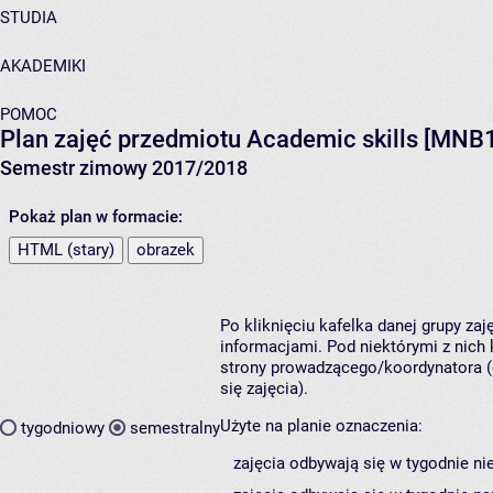
STUDIA
AKADEMIKI
POMOC
Plan zajęć przedmiotu Academic skills [M
Semestr zimowy 2017/2018
Pokaż plan w formacie:
HTML (stary)
obrazek
Po kliknięciu kafelka danej grupy za
informacjami. Pod niektórymi z nich k
strony prowadzącego/koordynatora (
się zajęcia).
Użyte na planie oznaczenia:
tygodniowy
semestralny
zajęcia odbywają się w tygodnie ni