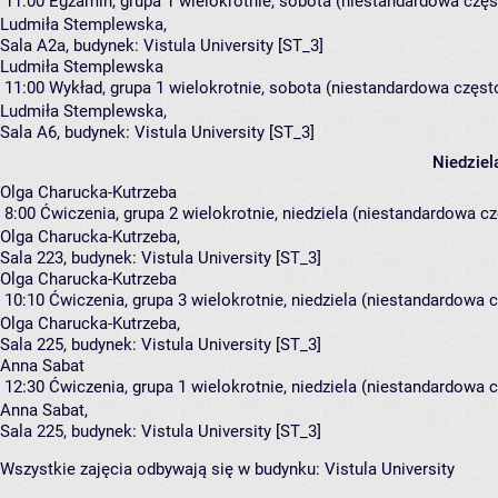
11:00
Egzamin, grupa 1
wielokrotnie, sobota (niestandardowa częst
Ludmiła Stemplewska
,
Sala A2a,
budynek:
Vistula University [ST_3]
Ludmiła Stemplewska
11:00
Wykład, grupa 1
wielokrotnie, sobota (niestandardowa często
Ludmiła Stemplewska
,
Sala A6,
budynek:
Vistula University [ST_3]
Niedziel
Olga Charucka-Kutrzeba
8:00
Ćwiczenia, grupa 2
wielokrotnie, niedziela (niestandardowa czę
Olga Charucka-Kutrzeba
,
Sala 223,
budynek:
Vistula University [ST_3]
Olga Charucka-Kutrzeba
10:10
Ćwiczenia, grupa 3
wielokrotnie, niedziela (niestandardowa c
Olga Charucka-Kutrzeba
,
Sala 225,
budynek:
Vistula University [ST_3]
Anna Sabat
12:30
Ćwiczenia, grupa 1
wielokrotnie, niedziela (niestandardowa c
Anna Sabat
,
Sala 225,
budynek:
Vistula University [ST_3]
Wszystkie zajęcia odbywają się w budynku:
Vistula University