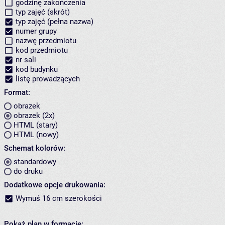
godzinę zakończenia
typ zajęć (skrót)
typ zajęć (pełna nazwa)
numer grupy
nazwę przedmiotu
kod przedmiotu
nr sali
kod budynku
listę prowadzących
Format:
obrazek
obrazek (2x)
HTML (stary)
HTML (nowy)
Schemat kolorów:
standardowy
do druku
Dodatkowe opcje drukowania:
Wymuś 16 cm szerokości
Pokaż plan w formacie: