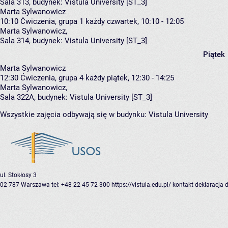
Sala 313,
budynek:
Vistula University [ST_3]
Marta Sylwanowicz
10:10
Ćwiczenia, grupa 1
każdy czwartek, 10:10 - 12:05
Marta Sylwanowicz
,
Sala 314,
budynek:
Vistula University [ST_3]
Piątek
Marta Sylwanowicz
12:30
Ćwiczenia, grupa 4
każdy piątek, 12:30 - 14:25
Marta Sylwanowicz
,
Sala 322A,
budynek:
Vistula University [ST_3]
Wszystkie zajęcia odbywają się w budynku:
Vistula University
ul. Stokłosy 3
02-787 Warszawa
tel: +48 22 45 72 300
https://vistula.edu.pl/
kontakt
deklaracja 