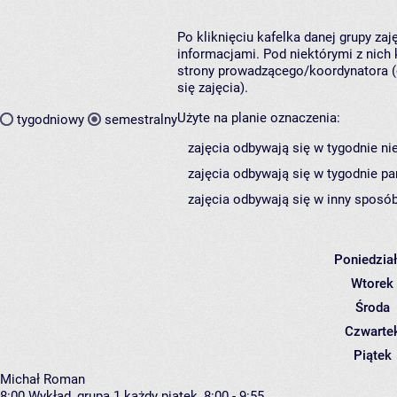
Po kliknięciu kafelka danej grupy za
informacjami. Pod niektórymi z nich k
strony prowadzącego/koordynatora (
się zajęcia).
Użyte na planie oznaczenia:
tygodniowy
semestralny
zajęcia odbywają się w tygodnie ni
zajęcia odbywają się w tygodnie pa
zajęcia odbywają się w inny sposób
Poniedzia
Wtorek
Środa
Czwarte
Piątek
Michał Roman
8:00
Wykład, grupa 1
każdy piątek, 8:00 - 9:55