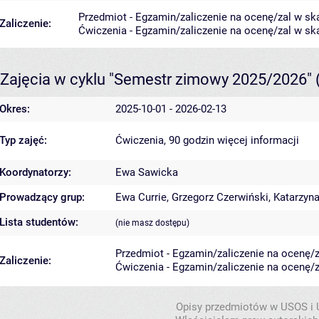
Przedmiot - Egzamin/zaliczenie na ocenę/zal w ska
Zaliczenie:
Ćwiczenia - Egzamin/zaliczenie na ocenę/zal w ska
Zajęcia w cyklu "Semestr zimowy 2025/2026"
Okres:
2025-10-01 - 2026-02-13
Typ zajęć:
Ćwiczenia, 90 godzin
więcej informacji
Koordynatorzy:
Ewa Sawicka
Prowadzący grup:
Ewa Currie
,
Grzegorz Czerwiński
,
Katarzyn
Lista studentów:
(nie masz dostępu)
Przedmiot - Egzamin/zaliczenie na ocenę/za
Zaliczenie:
Ćwiczenia - Egzamin/zaliczenie na ocenę/za
Opisy przedmiotów w USOS i