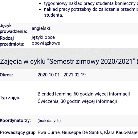
tygodniowy nakład pracy studenta konieczny 
nakład pracy potrzebny do zaliczenia przedm
studenta.
Język
angielski
prowadzenia:
języki obce
Rodzaj
obowiązkowe
przedmiotu:
Zajęcia w cyklu "Semestr zimowy 2020/2021"
Okres:
2020-10-01 - 2021-02-19
Blended learning, 60 godzin
więcej informacji
Typ zajęć:
Ćwiczenia, 30 godzin
więcej informacji
Koordynatorzy:
(brak danych)
Prowadzący grup:
Ewa Currie
,
Giuseppe De Santis
,
Klara Kauc-Maj