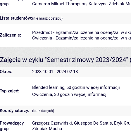
grup:
Cameron Mikael Thompson
,
Katarzyna Zdebiak-M
Lista studentów:
(nie masz dostępu)
Przedmiot - Egzamin/zaliczenie na ocenę/zal w ska
Zaliczenie:
Ćwiczenia - Egzamin/zaliczenie na ocenę/zal w ska
Zajęcia w cyklu "Semestr zimowy 2023/2024"
Okres:
2023-10-01 - 2024-02-18
Blended learning, 60 godzin
więcej informacji
Typ zajęć:
Ćwiczenia, 30 godzin
więcej informacji
Koordynatorzy:
(brak danych)
Prowadzący
Grzegorz Czerwiński
,
Giuseppe De Santis
,
Eryk Gru
grup:
Zdebiak-Mucha