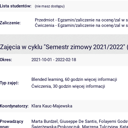
Lista studentów:
(nie masz dostępu)
Przedmiot - Egzamin/zaliczenie na ocenę/zal w sk
Zaliczenie:
Ćwiczenia - Egzamin/zaliczenie na ocenę/zal w sk
Zajęcia w cyklu "Semestr zimowy 2021/2022"
Okres:
2021-10-01 - 2022-02-18
Blended learning, 60 godzin
więcej informacji
Typ zajęć:
Ćwiczenia, 30 godzin
więcej informacji
Koordynatorzy:
Klara Kauc-Majewska
Prowadzący
Marta Burdzel
,
Giuseppe De Santis
,
Folayemi Gods
grup:
Świerżewska-Prokopczuk
,
Marzena Tulczyjew
,
Kat