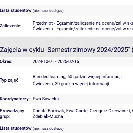
Lista studentów:
(nie masz dostępu)
Przedmiot - Egzamin/zaliczenie na ocenę/zal w ska
Zaliczenie:
Ćwiczenia - Egzamin/zaliczenie na ocenę/zal w ska
Zajęcia w cyklu "Semestr zimowy 2024/2025"
Okres:
2024-10-01 - 2025-02-16
Blended learning, 60 godzin
więcej informacji
Typ zajęć:
Ćwiczenia, 30 godzin
więcej informacji
Koordynatorzy:
Ewa Sawicka
Prowadzący
Danuta Borowik
,
Ewa Currie
,
Grzegorz Czerwiński
,
grup:
Zdebiak-Mucha
Lista studentów:
(nie masz dostępu)