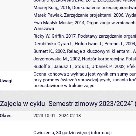
Sońta-Drączkowska Ewa, 2012, Zarządzanie wielo
Maciej Kulig, 2016, Doskonalenie przedsiębiors
Marek Pawlak, Zarządzanie projektami, 2006, W
Ewa Masłyk-Musiał, 2014, Organizacja w zmianach.
Warszawa
Ricky W. Griffin, 2017, Podstawy zarządzania or
Dembińska-Cyran I., Hołub-Iwan J., Perenc J., 2004
Burnett K., 2002, Relacje z kluczowymi klientami. 
Jerzemowska M., 2002, Nadzór korporacyjny, Pol
Rudolf S., Janusz T., Stos D., Urbanek P., 2002, 
Ocena końcowa z wykładu jest wynikiem sumy pun
przy pomocy ćwiczeń sprawdzających, zadania koń
Uwagi:
przedstawione w trakcie zajęć.
Zajęcia w cyklu "Semestr zimowy 2023/2024"
Okres:
2023-10-01 - 2024-02-18
Ćwiczenia, 30 godzin
więcej informacji