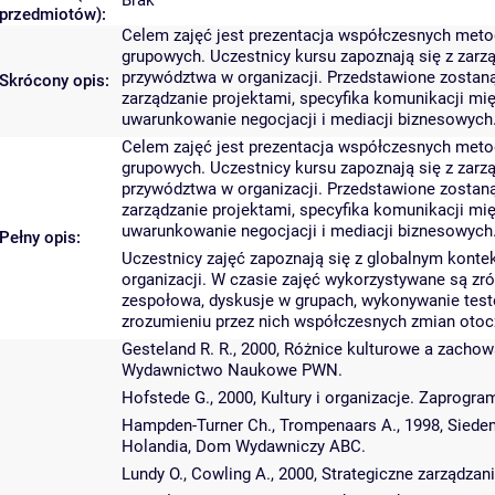
Brak
przedmiotów):
Celem zajęć jest prezentacja współczesnych metod
grupowych. Uczestnicy kursu zapoznają się z zar
przywództwa w organizacji. Przedstawione zostaną
Skrócony opis:
zarządzanie projektami, specyfika komunikacji mi
uwarunkowanie negocjacji i mediacji biznesowych
Celem zajęć jest prezentacja współczesnych metod
grupowych. Uczestnicy kursu zapoznają się z zar
przywództwa w organizacji. Przedstawione zostaną
zarządzanie projektami, specyfika komunikacji mi
uwarunkowanie negocjacji i mediacji biznesowych
Pełny opis:
Uczestnicy zajęć zapoznają się z globalnym konte
organizacji. W czasie zajęć wykorzystywane są zró
zespołowa, dyskusje w grupach, wykonywanie tes
zrozumieniu przez nich współczesnych zmian otoc
Gesteland R. R., 2000, Różnice kulturowe a zachow
Wydawnictwo Naukowe PWN.
Hofstede G., 2000, Kultury i organizacje. Zapro
Hampden-Turner Ch., Trompenaars A., 1998, Siede
Holandia, Dom Wydawniczy ABC.
Lundy O., Cowling A., 2000, Strategiczne zarząd