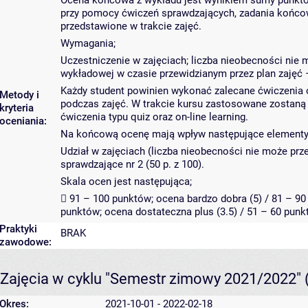
Ocena końcowa z wykładu jest wynikiem sumy punktó
przy pomocy ćwiczeń sprawdzających, zadania końcow
przedstawione w trakcie zajęć.
Wymagania;
Uczestniczenie w zajęciach; liczba nieobecności nie
wykładowej w czasie przewidzianym przez plan zajęć 
Każdy student powinien wykonać zalecane ćwiczenia o
Metody i
podczas zajęć. W trakcie kursu zastosowane zostaną 
kryteria
ćwiczenia typu quiz oraz on-line learning.
oceniania:
Na końcową ocenę mają wpływ następujące elementy
Udział w zajęciach (liczba nieobecności nie może prze
sprawdzające nr 2 (50 p. z 100).
Skala ocen jest następująca;
 91 – 100 punktów; ocena bardzo dobra (5) / 81 – 90 
punktów; ocena dostateczna plus (3.5) / 51 – 60 punk
Praktyki
BRAK
zawodowe:
Zajęcia w cyklu "Semestr zimowy 2021/2022"
Okres:
2021-10-01 - 2022-02-18