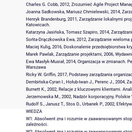
Charles G. Cobb, 2012, Zrozumieć Agile Project Man
Joanna Sadkowska, Mariusz Chmielewski, 2014, Zarz
Henryk Brandenburg, 2011, Zarządzanie lokalnymi p
Katowicach.
Katarzyna Jasińska, Tomasz Szapiro, 2014, Zarządza
Sońta-Drączkowska Ewa, 2012, Zarządzanie wieloma 
Maciej Kulig, 2016, Doskonalenie przedsiębiorstwa
Marek Pawlak, Zarządzanie projektami, 2006, Wyda
Ewa Masłyk-Musiał, 2014, Organizacja w zmianach. Pe
Warszawa
Ricky W. Griffin, 2017, Podstawy zarządzania organ
Dembińska-Cyran I., Hołub-Iwan J., Perenc J., 2004, Z
Burnett K., 2002, Relacje z kluczowymi klientami. Ana
Jerzemowska M., 2002, Nadzór korporacyjny, Polski
Rudolf S., Janusz T., Stos D., Urbanek P., 2002, Efe
WIEDZA
W1: Absolwent zna i rozumie w zaawansowanym stopni
zależności.
W2: Absolwent zna i rozumie w zaawansowanym stopn