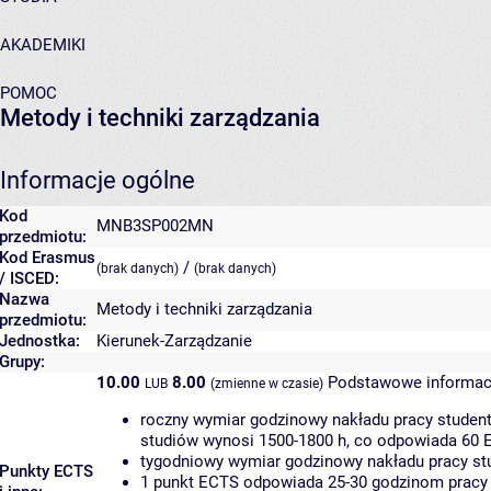
AKADEMIKI
POMOC
Metody i techniki zarządzania
Informacje ogólne
Kod
MNB3SP002MN
przedmiotu:
Kod Erasmus
/
(brak danych)
(brak danych)
/ ISCED:
Nazwa
Metody i techniki zarządzania
przedmiotu:
Jednostka:
Kierunek-Zarządzanie
Grupy:
10.00
8.00
Podstawowe informac
LUB
(zmienne w czasie)
roczny wymiar godzinowy nakładu pracy student
studiów wynosi 1500-1800 h, co odpowiada 60 
tygodniowy wymiar godzinowy nakładu pracy stu
Punkty ECTS
1 punkt ECTS odpowiada 25-30 godzinom pracy s