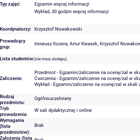
Typ zajęć:
Egzamin
więcej informacji
Wykład, 30 godzin
więcej informacji
Koordynatorzy:
Krzysztof Nowakowski
Prowadzący
Ireneusz Kozera
,
Artur Kwasek
,
Krzysztof Nowako
grup:
Lista studentów:
(nie masz dostępu)
Przedmiot - Egzamin/zaliczenie na ocenę/zal w ska
Zaliczenie:
Ćwiczenia - Egzamin/zaliczenie na ocenę/zal w ska
Wykład - Egzamin/zaliczenie na ocenę/zal w skali 
Rodzaj
Ogólnouczelniany
przedmiotu:
Tryb
W sali dydaktycznej i online
prowadzenia:
Wymagania
Brak
(lista
przedmiotów):
Założenia (lista