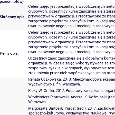
przedmiotów):
Celem zajęć jest prezentacja współczesnych metod
grupowych. Uczestnicy kursu zapoznają się z zar
przywództwa w organizacji. Przedstawione zostaną
Skrócony opis:
zarządzanie projektami, specyfika komunikacji mi
uwarunkowanie negocjacji i mediacji biznesowych
Celem zajęć jest prezentacja współczesnych metod
grupowych. Uczestnicy kursu zapoznają się z zar
przywództwa w organizacji. Przedstawione zostaną
zarządzanie projektami, specyfika komunikacji mi
uwarunkowanie negocjacji i mediacji biznesowych
Pełny opis:
Uczestnicy zajęć zapoznają się z globalnym konte
organizacji. W czasie zajęć wykorzystywane są zró
zespołowa, dyskusje w grupach, wykonywanie tes
zrozumieniu przez nich współczesnych zmian otoc
Renata Oczkowska, 2013, Międzynarodowa ekspansj
Wydawnictwo Difin, Warszawa.
Ricky W. Griffin, 2017, Podstawy zarządzania or
Włodzimierz Piotrowski, Andrzej K. Koźmiński (re
Warszawa.
Małgorzata Bartosik_Purgat (red.), 2017, Zachowa
społeczno-kulturowe, Wydawnictwo Naukowe PWN