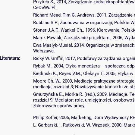
Przytuła S., 2014, Zarządzanie kadrą ekspatriant
CeDeWu.Pl.
Richard Mead, Tim G. Andrews, 2011, Zarządzanie
Robbins S.P., Zachowania w organizacji, Polskie
Stoner J.A.F., Wankel Ch., 1996, Kierowanie, Pol
Marek Pawlak, Zarządzanie projektami, 2006, W
Ewa Masłyk-Musiał, 2014, Organizacja w zmianach.
Warszawa.
Literatura:
Ricky W. Griffin, 2017, Podstawy zarządzania or
Rybak M., 2004, Etyka menedżera – społeczna o
Kietliński K., Reyes V.M., Oleksyn T., 2005, Etyka 
Moore Ch. W., 2009, Mediacje praktyczne strategie 
mediacja, rozdział 3; Nawiązywanie kontaktu ze str
Gmurzyńska E., Morka R. (red.), 2009, Mediacje. Teo
rozdział 9; Mediator: role, umiejętności, osobowo
zbiorowych sporów pracy.
Philip Kotler, 2005, Marketing, Dom Wydawniczy RE
L. Garbarski, I. Rutkowski, W. Wrzosek, 2000, Ma