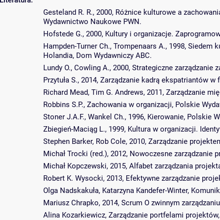
Literatura:
Gesteland R. R., 2000, Różnice kulturowe a zachowania
Wydawnictwo Naukowe PWN.
Hofstede G., 2000, Kultury i organizacje. Zaprogra
Hampden-Turner Ch., Trompenaars A., 1998, Siedem ku
Holandia, Dom Wydawniczy ABC.
Lundy O., Cowling A., 2000, Strategiczne zarządzan
Przytuła S., 2014, Zarządzanie kadrą ekspatriantów 
Richard Mead, Tim G. Andrews, 2011, Zarządzanie mię
Robbins S.P., Zachowania w organizacji, Polskie Wy
Stoner J.A.F., Wankel Ch., 1996, Kierowanie, Polski
Zbiegień-Maciąg L., 1999, Kultura w organizacji. Ide
Stephen Barker, Rob Cole, 2010, Zarządzanie projekte
Michał Trocki (red.), 2012, Nowoczesne zarządzanie
Michał Kopczewski, 2015, Alfabet zarządzania projek
Robert K. Wysocki, 2013, Efektywne zarządzanie proj
Olga Nadskakuła, Katarzyna Kandefer-Winter, Komuni
Mariusz Chrapko, 2014, Scrum O zwinnym zarządzaniu
Alina Kozarkiewicz, Zarządzanie portfelami projek