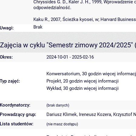
Chryssides G. D., Kaler J. H., 1999, Wprowadzenie
odpowiedzialność.
Kaku R., 2007, Ścieżka kyosei, w; Harvard Busine
Brak
Uwagi:
Zajęcia w cyklu "Semestr zimowy 2024/2025"
Okres:
2024-10-01 - 2025-02-16
Konwersatorium, 30 godzin
więcej informacj
Typ zajęć:
Projekt, 20 godzin
więcej informacji
Wykład, 30 godzin
więcej informacji
Koordynatorzy:
(brak danych)
Prowadzący grup:
Dariusz Klimek
,
Ireneusz Kozera
,
Krzysztof
Lista studentów:
(nie masz dostępu)