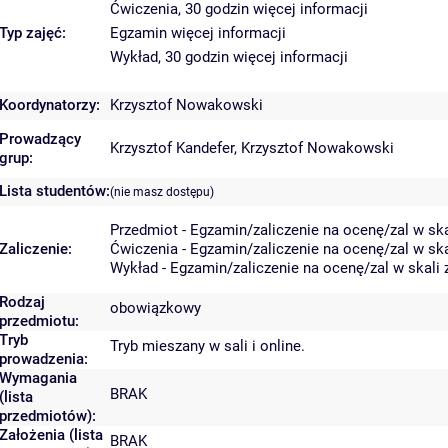
Ćwiczenia, 30 godzin
więcej informacji
Typ zajęć:
Egzamin
więcej informacji
Wykład, 30 godzin
więcej informacji
Koordynatorzy:
Krzysztof Nowakowski
Prowadzący
Krzysztof Kandefer
,
Krzysztof Nowakowski
grup:
Lista studentów:
(nie masz dostępu)
Przedmiot - Egzamin/zaliczenie na ocenę/zal w ska
Zaliczenie:
Ćwiczenia - Egzamin/zaliczenie na ocenę/zal w ska
Wykład - Egzamin/zaliczenie na ocenę/zal w skali 
Rodzaj
obowiązkowy
przedmiotu:
Tryb
Tryb mieszany w sali i online.
prowadzenia:
Wymagania
BRAK
(lista
przedmiotów):
Założenia (lista
BRAK