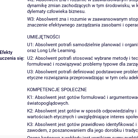
dynamikę zmian zachodzących w tym środowisku, w ko
dylematy człowieka biznesu.
W3: Absolwent zna i rozumie w zaawansowanym stopn
znaczenie efektywnego zarządzania zasobami i operac
UMIEJĘTNOŚCI
U1: Absolwent potrafi samodzielnie planować i organi
oraz Long Life Learning.
Efekty
uczenia się:
U2: Absolwent potrafi stosować wybrane metody i tech
formułować i rozwiązywać problemy typowe dla zarzą
U3: Absolwent potrafi definiować podstawowe proble
etyczne rozwiązania przeprowadzając w tym celu adek
KOMPETENCJE SPOŁECZNE
K1: Absolwent jest gotów formułować i argumentowa
światopoglądowych.
K2: Absolwent jest gotów w sposób odpowiedzialny i 
wartościach etycznych i uwzględniające interes społe
K3: Absolwent jest gotów prawidłowo identyfikować i
zawodem, z poszanowaniem dla jego dorobku i tradycj