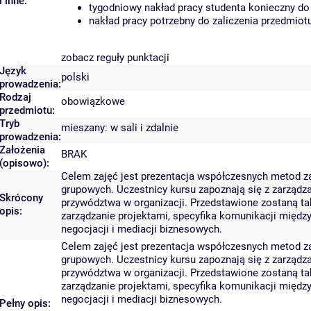
i inne:
tygodniowy nakład pracy studenta konieczny do
nakład pracy potrzebny do zaliczenia przedmio
zobacz reguły punktacji
Język
polski
prowadzenia:
Rodzaj
obowiązkowe
przedmiotu:
Tryb
mieszany: w sali i zdalnie
prowadzenia:
Założenia
BRAK
(opisowo):
Celem zajęć jest prezentacja współczesnych metod za
grupowych. Uczestnicy kursu zapoznają się z zarząd
Skrócony
przywództwa w organizacji. Przedstawione zostaną ta
opis:
zarządzanie projektami, specyfika komunikacji międz
negocjacji i mediacji biznesowych.
Celem zajęć jest prezentacja współczesnych metod za
grupowych. Uczestnicy kursu zapoznają się z zarząd
przywództwa w organizacji. Przedstawione zostaną ta
zarządzanie projektami, specyfika komunikacji międz
negocjacji i mediacji biznesowych.
Pełny opis: