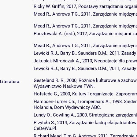
Ricky W. Griffin, 2017, Podstawy zarządzania or
Mead R., Andrews T.G., 2011, Zarządzanie międzyn
Mead R., Andrews T.G., 2011, Zarządzanie międzyn
Pocztowski A. (red.), 2012, Zarządzanie misjami z
Mead R., Andrews T.G., 2011, Zarządzanie międzyn
Lewicki R.J., Barry B., Saunders D.M., 2011, Zasa
Jakubiak-Mirończuk A., 2010, Negocjacje dla pra
Lewicki R.J., Barry B., Saunders D.M., 2011, Zasa
Gesteland R. R., 2000, Różnice kulturowe a zachow
Literatura:
Wydawnictwo Naukowe PWN.
Hofstede G., 2000, Kultury i organizacje. Zapro
Hampden-Turner Ch., Trompenaars A., 1998, Siede
Holandia, Dom Wydawniczy ABC.
Lundy O., Cowling A., 2000, Strategiczne zarząd
Przytuła S., 2014, Zarządzanie kadrą ekspatriant
CeDeWu.Pl.
Richard Mead, Tim G. Andrews, 2011, Zarządzanie