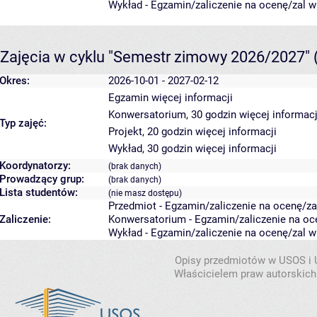
Wykład - Egzamin/zaliczenie na ocenę/zal w 
Zajęcia w cyklu "Semestr zimowy 2026/2027"
Okres:
2026-10-01 - 2027-02-12
Egzamin
więcej informacji
Konwersatorium, 30 godzin
więcej informacj
Typ zajęć:
Projekt, 20 godzin
więcej informacji
Wykład, 30 godzin
więcej informacji
Koordynatorzy:
(brak danych)
Prowadzący grup:
(brak danych)
Lista studentów:
(nie masz dostępu)
Przedmiot - Egzamin/zaliczenie na ocenę/zal
Zaliczenie:
Konwersatorium - Egzamin/zaliczenie na oce
Wykład - Egzamin/zaliczenie na ocenę/zal w 
Opisy przedmiotów w USOS i
Właścicielem praw autorskich