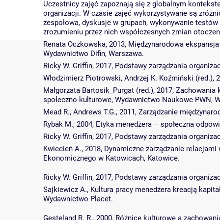
Uczestnicy zajęć zapoznają się z globalnym kontekst
organizacji. W czasie zajęć wykorzystywane są zróżni
zespołowa, dyskusje w grupach, wykonywanie testów 
zrozumieniu przez nich współczesnych zmian otoczen
Renata Oczkowska, 2013, Międzynarodowa ekspansja pr
Wydawnictwo Difin, Warszawa.
Ricky W. Griffin, 2017, Podstawy zarządzania organ
Włodzimierz Piotrowski, Andrzej K. Koźmiński (red.)
Małgorzata Bartosik_Purgat (red.), 2017, Zachowania
społeczno-kulturowe, Wydawnictwo Naukowe PWN, W
Mead R., Andrews T.G., 2011, Zarządzanie międzynaro
Rybak M., 2004, Etyka menedżera – społeczna odpo
Ricky W. Griffin, 2017, Podstawy zarządzania organ
Kwiecień A., 2018, Dynamiczne zarządzanie relacjami
Ekonomicznego w Katowicach, Katowice.
Ricky W. Griffin, 2017, Podstawy zarządzania organ
Sajkiewicz A., Kultura pracy menedżera kreacją kapitał
Wydawnictwo Placet.
Gesteland R. R., 2000, Różnice kulturowe a zachowania