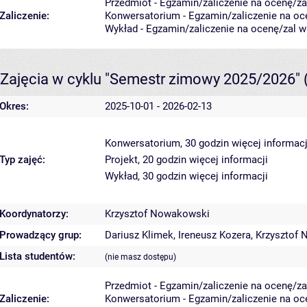
Przedmiot - Egzamin/zaliczenie na ocenę/zal
Zaliczenie:
Konwersatorium - Egzamin/zaliczenie na oce
Wykład - Egzamin/zaliczenie na ocenę/zal w 
Zajęcia w cyklu "Semestr zimowy 2025/2026"
Okres:
2025-10-01 - 2026-02-13
Konwersatorium, 30 godzin
więcej informacj
Typ zajęć:
Projekt, 20 godzin
więcej informacji
Wykład, 30 godzin
więcej informacji
Koordynatorzy:
Krzysztof Nowakowski
Prowadzący grup:
Dariusz Klimek
,
Ireneusz Kozera
,
Krzysztof
Lista studentów:
(nie masz dostępu)
Przedmiot - Egzamin/zaliczenie na ocenę/zal
Zaliczenie:
Konwersatorium - Egzamin/zaliczenie na oce