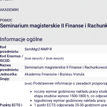
AKADEMIKI
POMOC
Seminarium magisterskie II Finanse i Rachu
Informacje ogólne
Kod
SemMgr2-NMP-R
przedmiotu:
Kod Erasmus /
/
(brak danych)
(brak danych)
ISCED:
Nazwa
Seminarium magisterskie II Finanse i Rachunkowo
przedmiotu:
Jednostka:
Akademia Finansów i Biznesu Vistula
Grupy:
Podstawowe informacje o zasadach przyporz
(brak)
roczny wymiar godzinowy nakładu pracy stude
etapu studiów wynosi 1500-1800 h, co odpow
tygodniowy wymiar godzinowy nakładu pracy 
Punkty ECTS i
1 punkt ECTS odpowiada 25-30 godzinom pracy