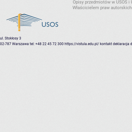
Opisy przedmiotów w USOS i
Właścicielem praw autorskich
ul. Stokłosy 3
02-787 Warszawa
tel: +48 22 45 72 300
https://vistula.edu.pl/
kontakt
deklaracja 