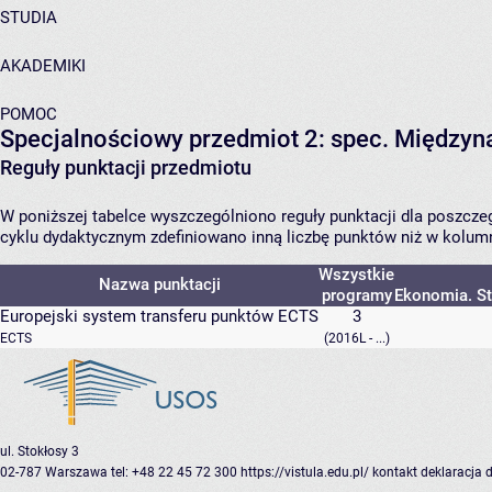
STUDIA
AKADEMIKI
POMOC
Specjalnościowy przedmiot 2: spec. Między
Reguły punktacji przedmiotu
W poniższej tabelce wyszczególniono reguły punktacji dla poszc
cyklu dydaktycznym zdefiniowano inną liczbę punktów niż w kolumn
Wszystkie
Nazwa punktacji
programy
Ekonomia. St
Europejski system transferu punktów ECTS
3
ECTS
(2016L - ...)
ul. Stokłosy 3
02-787 Warszawa
tel: +48 22 45 72 300
https://vistula.edu.pl/
kontakt
deklaracja 