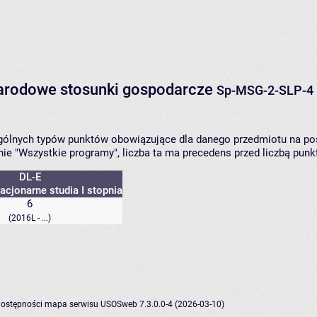
narodowe stosunki gospodarcze
Sp-MSG-2-SLP-4
zególnych typów punktów obowiązujące dla danego przedmiotu na p
ie "Wszystkie programy", liczba ta ma precedens przed liczbą pun
DL-E
acjonarne studia I stopnia
6
(2016L - ...)
dostępności
mapa serwisu
USOSweb 7.3.0.0-4 (2026-03-10)