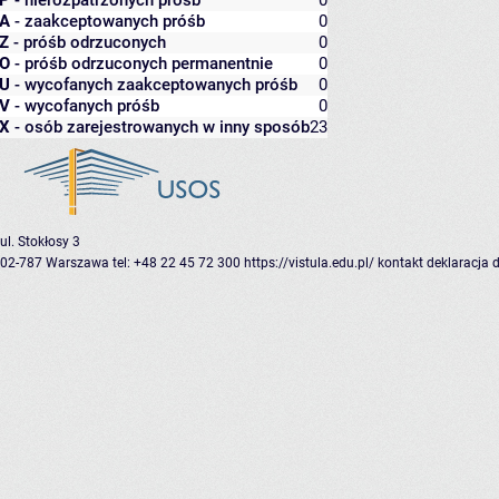
P
- nierozpatrzonych próśb
0
A
- zaakceptowanych próśb
0
Z
- próśb odrzuconych
0
O
- próśb odrzuconych permanentnie
0
U
- wycofanych zaakceptowanych próśb
0
V
- wycofanych próśb
0
X
- osób zarejestrowanych w inny sposób
23
ul. Stokłosy 3
02-787 Warszawa
tel: +48 22 45 72 300
https://vistula.edu.pl/
kontakt
deklaracja 