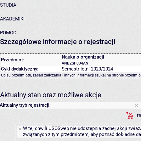
STUDIA
AKADEMIKI
POMOC
Szczegółowe informacje o rejestracji
Nauka o organizacji
Przedmiot:
ANB2SP004AN
Cykl dydaktyczny:
Semestr letni 2023/2024
Opisu przedmiotu, zasad zaliczania i innych informacji szukaj na
stronie przedmio
Aktualny stan oraz możliwe akcje
Aktualny tryb rejestracji:
r
W tej chwili USOSweb nie udostępnia żadnej akcji związa
związanych z tym przedmiotem, aby poznać dokładne daty