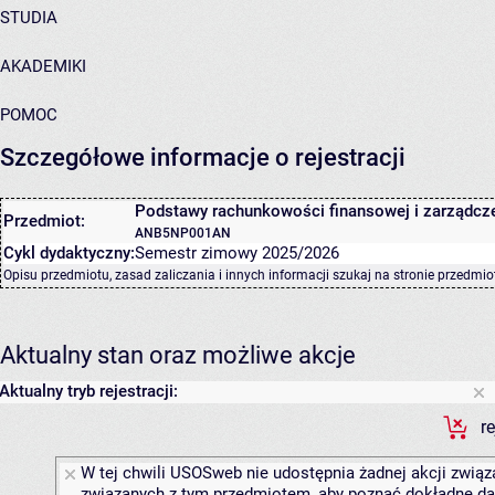
STUDIA
AKADEMIKI
POMOC
Szczegółowe informacje o rejestracji
Podstawy rachunkowości finansowej i zarządczej
Przedmiot:
ANB5NP001AN
Cykl dydaktyczny:
Semestr zimowy 2025/2026
Opisu przedmiotu, zasad zaliczania i innych informacji szukaj na
stronie przedmio
Aktualny stan oraz możliwe akcje
Aktualny tryb rejestracji:
r
W tej chwili USOSweb nie udostępnia żadnej akcji związa
związanych z tym przedmiotem, aby poznać dokładne daty