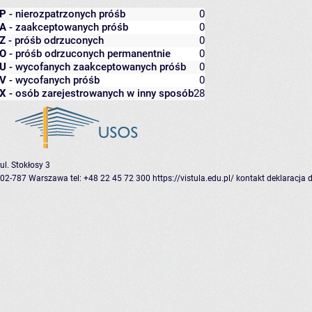
P
- nierozpatrzonych próśb
0
A
- zaakceptowanych próśb
0
Z
- próśb odrzuconych
0
O
- próśb odrzuconych permanentnie
0
U
- wycofanych zaakceptowanych próśb
0
V
- wycofanych próśb
0
X
- osób zarejestrowanych w inny sposób
28
ul. Stokłosy 3
02-787 Warszawa
tel: +48 22 45 72 300
https://vistula.edu.pl/
kontakt
deklaracja 