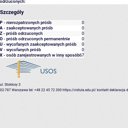
odrzuconych:
Szczegóły
P
- nierozpatrzonych próśb
0
A
- zaakceptowanych próśb
0
Z
- próśb odrzuconych
0
O
- próśb odrzuconych permanentnie
0
U
- wycofanych zaakceptowanych próśb
0
V
- wycofanych próśb
0
X
- osób zarejestrowanych w inny sposób
67
ul. Stokłosy 3
02-787 Warszawa
tel: +48 22 45 72 300
https://vistula.edu.pl/
kontakt
deklaracja 