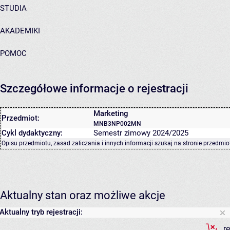
STUDIA
AKADEMIKI
POMOC
Szczegółowe informacje o rejestracji
Marketing
Przedmiot:
MNB3NP002MN
Cykl dydaktyczny:
Semestr zimowy 2024/2025
Opisu przedmiotu, zasad zaliczania i innych informacji szukaj na
stronie przedmio
Aktualny stan oraz możliwe akcje
Aktualny tryb rejestracji:
r