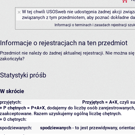
W tej chwili USOSweb nie udostępnia żadnej akcji związa
związanych z tym przedmiotem, aby poznać dokładne daty
Informacji o terminach i zasadach rejestracji sz
Informacje o rejestracjach na ten przedmiot
Przedmiot nie należy do żadnej aktualnej rejestracji. Nie można s
zakończyła?
Statystyki próśb
W skrócie
przyjętych:
Przyjętych = A+X
, czyli 
+ P chętnych = P+A+X
, dodajemy do liczby osób zarejestrowanych, 
zaakceptowane. Razem uzyskujemy ogólną liczbę chętnych.
+ 0 chętnych:
spodziewanych:
spodziewanych
- to jest przewidywany, orienta