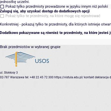
jednostkę uczelni.
Pokaż tylko przedmioty prowadzone w języku innym niż polski
Zaloguj się, aby uzyskać dostęp do dodatkowych opcji
Pokaż tylko te przedmioty, na które mogę się rejestrować
Konkretniej - pokazuj tylko te przedmioty, dla których istnieje otw
Dodatkowo pokazywane są również te przedmioty, na które jesteś ju
Brak przedmiotów w wybranej grupie
ul. Stokłosy 3
02-787 Warszawa
tel: +48 22 45 72 300
https://vistula.edu.pl/
kontakt
deklaracja 