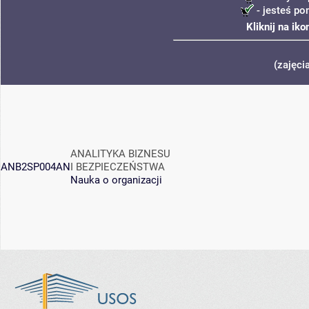
- jesteś po
Kliknij na ik
(zajęci
ANALITYKA BIZNESU
ANB2SP004AN
I BEZPIECZEŃSTWA
Nauka o organizacji