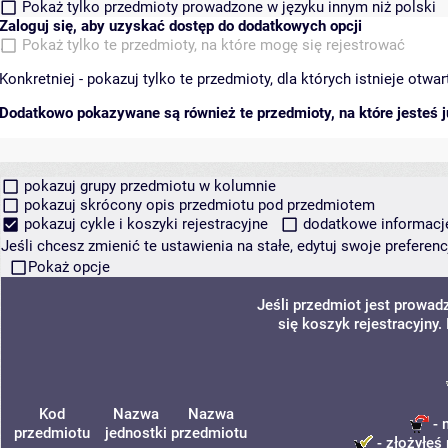
Pokaż tylko przedmioty prowadzone w języku innym niż polski
Zaloguj się, aby uzyskać dostęp do dodatkowych opcji
Pokaż tylko te przedmioty, na które mogę się rejestrować
Konkretniej - pokazuj tylko te przedmioty, dla których istnieje otw
Dodatkowo pokazywane są również te przedmioty, na które jesteś ju
pokazuj grupy przedmiotu w kolumnie
pokazuj skrócony opis przedmiotu pod przedmiotem
pokazuj cykle i koszyki rejestracyjne
dodatkowe informacje 
Jeśli chcesz zmienić te ustawienia na stałe, edytuj swoje prefere
Pokaż opcje
Jeśli przedmiot jest prowa
się koszyk rejestracyjny
Kod
Nazwa
Nazwa
- 
przedmiotu
jednostki
przedmiotu
- złożyłeś 