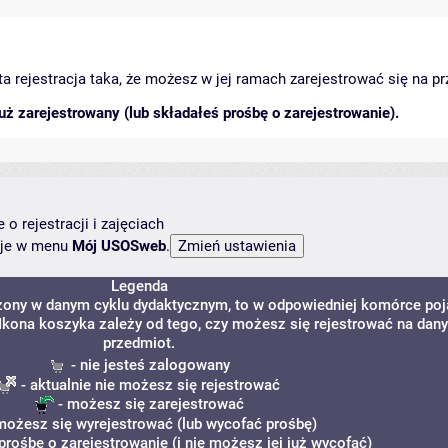
arta rejestracja taka, że możesz w jej ramach zarejestrować się na p
ż zarejestrowany (lub składałeś prośbę o zarejestrowanie).
o rejestracji i zajęciach
ncje w menu
Mój USOSweb
.
Legenda
dzony w danym cyklu dydaktycznym, to w odpowiedniej komórce poj
. Ikona koszyka zależy od tego, czy możesz się rejestrować na dany
przedmiot.
- nie jesteś zalogowany
- aktualnie nie możesz się rejestrować
- możesz się zarejestrować
możesz się wyrejestrować (lub wycofać prośbę)
prośbę o zarejestrowanie (i nie możesz jej już wycofać)