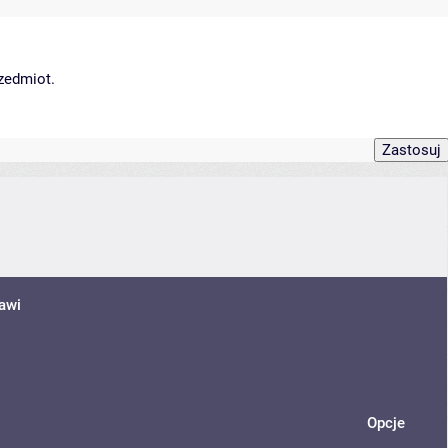
rzedmiot.
awi
Opcje