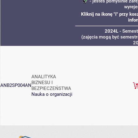
- jesteś pomyślnie zare
wyreje
Kliknij na ikonę "i" przy k
info
2024L
- Semest
(zajęcia mogą być semestra
2
ANALITYKA
BIZNESU I
ANB2SP004AN
BEZPIECZEŃSTWA
Nauka o organizacji