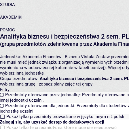
STUDIA
AKADEMIKI
POMOC
Analityka biznesu i bezpieczeństwa 2 sem. P
(grupa przedmiotów zdefiniowana przez Akademia Finan
Jednostka:
Akademia Finansów i Biznesu Vistula
Zestaw przedmiotó
nie musi mieć jednak związku z organizacją wymienionych przedmi
wymieniona w odpowiedniej kolumnie w tabeli poniżej). Więcej o 
wybierz inną jednostkę
Grupa przedmiotów:
Analityka biznesu i bezpieczeństwa 2 sem. P
wybierz inną grupę
zobacz plany zajęć tej grupy
Filtry
Przedmioty oferowane przez jednostkę:
Przedmioty oferowane pr
innej jednostki uczelni.
Przedmioty oferowane dla jednostki:
Przedmioty dla studentów w
jednostkę uczelni.
Pokaż tylko przedmioty prowadzone w języku innym niż polski
Zaloguj się, aby uzyskać dostęp do dodatkowych opcji
Pokaż tylko te przedmioty, na które mogę się rejestrować