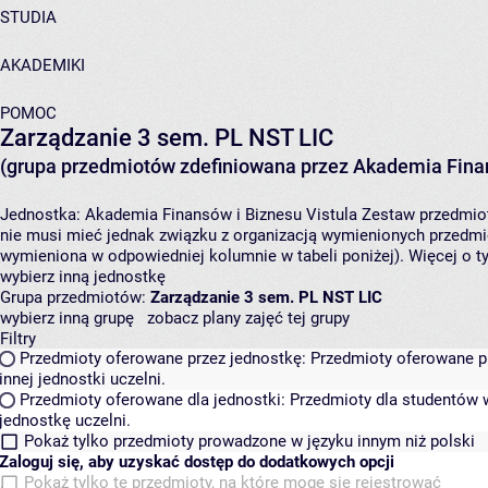
STUDIA
AKADEMIKI
POMOC
Zarządzanie 3 sem. PL NST LIC
(grupa przedmiotów zdefiniowana przez Akademia Finan
Jednostka:
Akademia Finansów i Biznesu Vistula
Zestaw przedmiotó
nie musi mieć jednak związku z organizacją wymienionych przedmi
wymieniona w odpowiedniej kolumnie w tabeli poniżej). Więcej o 
wybierz inną jednostkę
Grupa przedmiotów:
Zarządzanie 3 sem. PL NST LIC
wybierz inną grupę
zobacz plany zajęć tej grupy
Filtry
Przedmioty oferowane przez jednostkę:
Przedmioty oferowane pr
innej jednostki uczelni.
Przedmioty oferowane dla jednostki:
Przedmioty dla studentów w
jednostkę uczelni.
Pokaż tylko przedmioty prowadzone w języku innym niż polski
Zaloguj się, aby uzyskać dostęp do dodatkowych opcji
Pokaż tylko te przedmioty, na które mogę się rejestrować