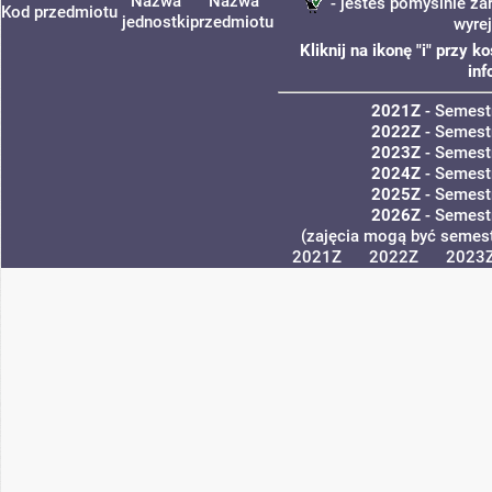
Nazwa
Nazwa
- jesteś pomyślnie za
Kod przedmiotu
jednostki
przedmiotu
wyre
Kliknij na ikonę "i" przy
inf
2021Z
- Semest
2022Z
- Semest
2023Z
- Semest
2024Z
- Semest
2025Z
- Semest
2026Z
- Semest
(zajęcia mogą być semestr
2021Z
2022Z
2023