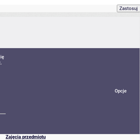
ię
.
Opcje
Zajęcia przedmiotu