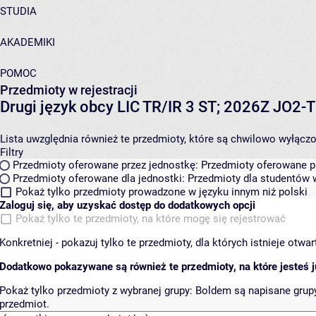
STUDIA
AKADEMIKI
POMOC
Przedmioty w rejestracji
Drugi język obcy LIC TR/IR 3 ST; 2026Z JO2
Lista uwzględnia również te przedmioty, które są chwilowo wyłączone
Filtry
Przedmioty oferowane przez jednostkę:
Przedmioty oferowane pr
Przedmioty oferowane dla jednostki:
Przedmioty dla studentów w
Pokaż tylko przedmioty prowadzone w języku innym niż polski
Zaloguj się, aby uzyskać dostęp do dodatkowych opcji
Pokaż tylko te przedmioty, na które mogę się rejestrować
Konkretniej - pokazuj tylko te przedmioty, dla których istnieje otw
Dodatkowo pokazywane są również te przedmioty, na które jesteś ju
Pokaż tylko przedmioty z wybranej grupy:
Boldem są napisane grupy 
przedmiot.