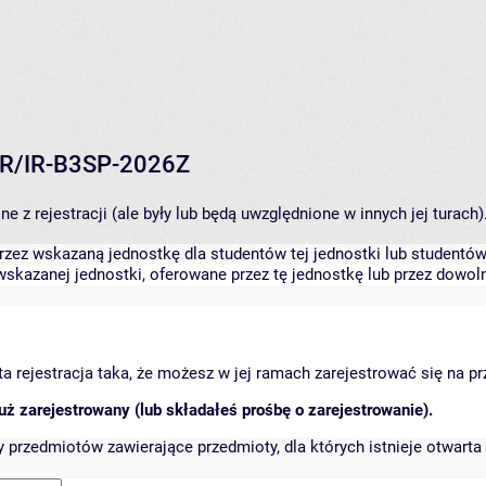
-TR/IR-B3SP-2026Z
 z rejestracji (ale były lub będą uwzględnione w innych jej turach)
zez wskazaną jednostkę dla studentów tej jednostki lub studentów 
skazanej jednostki, oferowane przez tę jednostkę lub przez dowoln
arta rejestracja taka, że możesz w jej ramach zarejestrować się na p
ż zarejestrowany (lub składałeś prośbę o zarejestrowanie).
przedmiotów zawierające przedmioty, dla których istnieje otwarta 