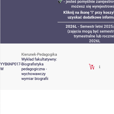
- jesteś pomyślnie zarejestro
możesz się wyrejestrow
Kliknij na ikonę "i" przy kosz
uzyskać dodatkowe informa
2026L
- Semestr letni 202
(zajęcia mogą być semestr
trymestralne lub roczne
2026L
Kierunek-Pedagogika
Wykład fakultatywny:
YYB6NP017-
Biografistyka
W
pedagogiczna -
wychowawczy
wymiar biografii