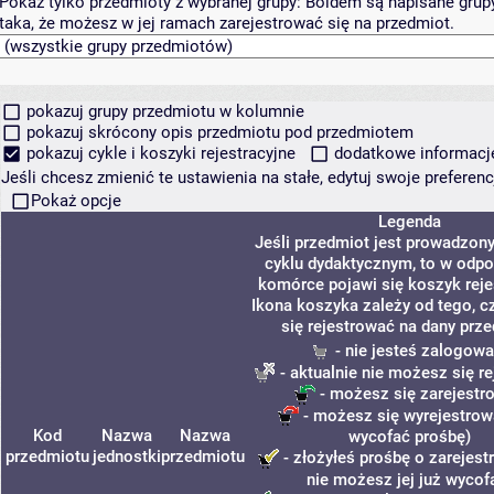
Pokaż tylko przedmioty z wybranej grupy:
Boldem są napisane grupy 
taka, że możesz w jej ramach zarejestrować się na przedmiot.
pokazuj grupy przedmiotu w kolumnie
pokazuj skrócony opis przedmiotu pod przedmiotem
pokazuj cykle i koszyki rejestracyjne
dodatkowe informacje 
Jeśli chcesz zmienić te ustawienia na stałe, edytuj swoje prefere
Pokaż opcje
Legenda
Jeśli przedmiot jest prowadzon
cyklu dydaktycznym, to w odpo
komórce pojawi się koszyk rejes
Ikona koszyka zależy od tego, 
się rejestrować na dany prze
- nie jesteś zalogow
- aktualnie nie możesz się r
- możesz się zarejestr
- możesz się wyrejestrow
Kod
Nazwa
Nazwa
wycofać prośbę)
przedmiotu
jednostki
przedmiotu
- złożyłeś prośbę o zarejest
nie możesz jej już wycof