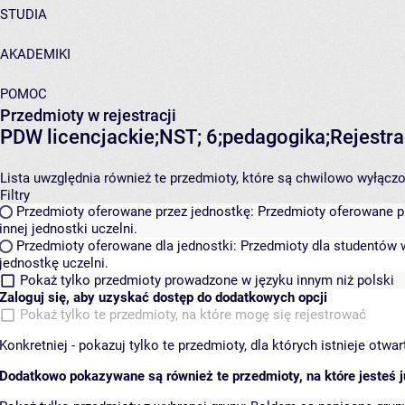
STUDIA
AKADEMIKI
POMOC
Przedmioty w rejestracji
PDW licencjackie;NST; 6;pedagogika;Rejes
Lista uwzględnia również te przedmioty, które są chwilowo wyłączone
Filtry
Przedmioty oferowane przez jednostkę:
Przedmioty oferowane pr
innej jednostki uczelni.
Przedmioty oferowane dla jednostki:
Przedmioty dla studentów w
jednostkę uczelni.
Pokaż tylko przedmioty prowadzone w języku innym niż polski
Zaloguj się, aby uzyskać dostęp do dodatkowych opcji
Pokaż tylko te przedmioty, na które mogę się rejestrować
Konkretniej - pokazuj tylko te przedmioty, dla których istnieje otw
Dodatkowo pokazywane są również te przedmioty, na które jesteś ju