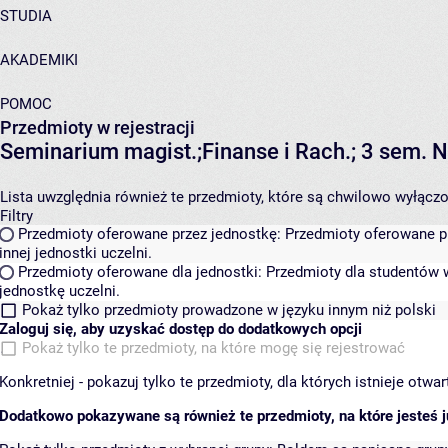
STUDIA
AKADEMIKI
POMOC
Przedmioty w rejestracji
Seminarium magist.;Finanse i Rach.; 3 sem
Lista uwzględnia również te przedmioty, które są chwilowo wyłączone
Filtry
Przedmioty oferowane przez jednostkę:
Przedmioty oferowane pr
innej jednostki uczelni.
Przedmioty oferowane dla jednostki:
Przedmioty dla studentów w
jednostkę uczelni.
Pokaż tylko przedmioty prowadzone w języku innym niż polski
Zaloguj się, aby uzyskać dostęp do dodatkowych opcji
Pokaż tylko te przedmioty, na które mogę się rejestrować
Konkretniej - pokazuj tylko te przedmioty, dla których istnieje otw
Dodatkowo pokazywane są również te przedmioty, na które jesteś ju