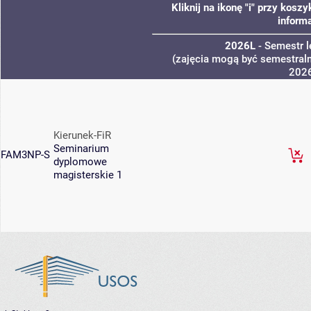
Kliknij na ikonę "i" przy kos
informa
2026L
- Semestr 
(zajęcia mogą być semestralne
202
Kierunek-FiR
Seminarium
FAM3NP-S
dyplomowe
magisterskie 1