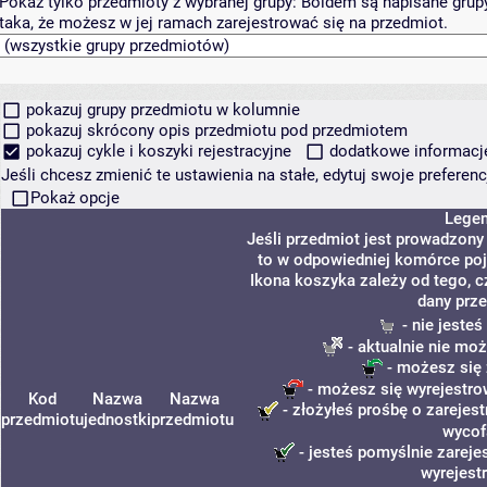
Pokaż tylko przedmioty z wybranej grupy:
Boldem są napisane grupy 
taka, że możesz w jej ramach zarejestrować się na przedmiot.
pokazuj grupy przedmiotu w kolumnie
pokazuj skrócony opis przedmiotu pod przedmiotem
pokazuj cykle i koszyki rejestracyjne
dodatkowe informacje 
Jeśli chcesz zmienić te ustawienia na stałe, edytuj swoje prefere
Pokaż opcje
Lege
Jeśli przedmiot jest prowadzon
to w odpowiedniej komórce poja
Ikona koszyka zależy od tego, 
dany prz
- nie jeste
- aktualnie nie moż
- możesz się 
- możesz się wyrejestro
Kod
Nazwa
Nazwa
- złożyłeś prośbę o zarejest
przedmiotu
jednostki
przedmiotu
wycof
- jesteś pomyślnie zareje
wyrejest