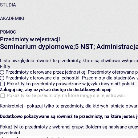
STUDIA
AKADEMIKI
POMOC
Przedmioty w rejestracji
Seminarium dyplomowe;5 NST; Administracj
Lista uwzględnia również te przedmioty, które są chwilowo wyłączone
Filtry
Przedmioty oferowane przez jednostkę:
Przedmioty oferowane pr
Przedmioty oferowane dla jednostki:
Przedmioty dla studentów w
Pokaż tylko przedmioty prowadzone w języku innym niż polski
Zaloguj się, aby uzyskać dostęp do dodatkowych opcji
Pokaż tylko te przedmioty, na które mogę się rejestrować
Konkretniej - pokazuj tylko te przedmioty, dla których istnieje otw
Dodatkowo pokazywane są również te przedmioty, na które jesteś ju
Pokaż tylko przedmioty z wybranej grupy:
Boldem są napisane grupy 
przedmiot.