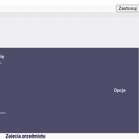
ię
.
Opcje
Zajęcia przedmiotu