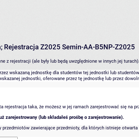
a; Rejestracja Z2025 Semin-AA-B5NP-Z2025
 z rejestracji (ale były lub będą uwzględnione w innych jej turach)
zez wskazaną jednostkę dla studentów tej jednostki lub studentów 
skazanej jednostki, oferowane przez tę jednostkę lub przez dowoln
arta rejestracja taka, że możesz w jej ramach zarejestrować się na p
ż zarejestrowany (lub składałeś prośbę o zarejestrowanie).
przedmiotów zawierające przedmioty, dla których istnieje otwarta 