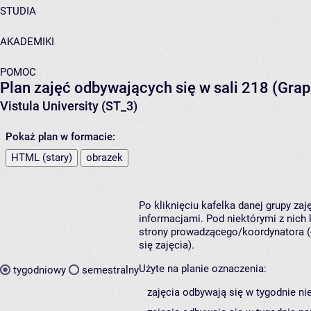
STUDIA
AKADEMIKI
POMOC
Plan zajęć odbywających się w sali 218 (Grap
Vistula University (ST_3)
Pokaż plan w formacie:
HTML (stary)
obrazek
Po kliknięciu kafelka danej grupy za
informacjami. Pod niektórymi z nich k
strony prowadzącego/koordynatora (
się zajęcia).
Użyte na planie oznaczenia:
tygodniowy
semestralny
zajęcia odbywają się w tygodnie ni