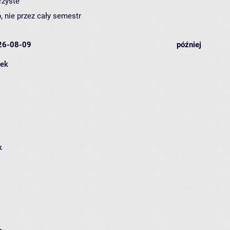
rzyste
, nie przez cały semestr
26-08-09
później
łek
k