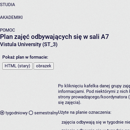
STUDIA
AKADEMIKI
POMOC
Plan zajęć odbywających się w sali A7
Vistula University (ST_3)
Pokaż plan w formacie:
HTML (stary)
obrazek
Po kliknięciu kafelka danej grupy za
informacjami. Pod niektórymi z nich k
strony prowadzącego/koordynatora (
się zajęcia).
Użyte na planie oznaczenia:
tygodniowy
semestralny
zajęcia odbywają się w tygodnie ni