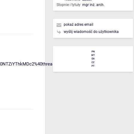
Stopnie i tytuły
mgr inż. arch.
pokaż adres email
wyślij wiadomość do użytkownika
PN
WT
ŚR
CZ
NTZiYThkMDc2%40thread.v2/0?
PT