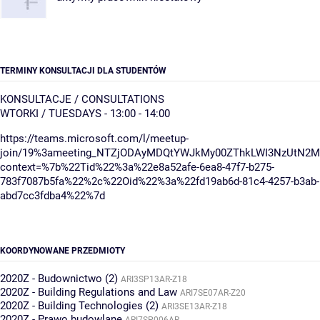
TERMINY KONSULTACJI DLA STUDENTÓW
KONSULTACJE / CONSULTATIONS
WTORKI / TUESDAYS - 13:00 - 14:00
https://teams.microsoft.com/l/meetup-
join/19%3ameeting_NTZjODAyMDQtYWJkMy00ZThkLWI3NzUtN2M0
context=%7b%22Tid%22%3a%22e8a52afe-6ea8-47f7-b275-
783f7087b5fa%22%2c%22Oid%22%3a%22fd19ab6d-81c4-4257-b3ab-
abd7cc3fdba4%22%7d
KOORDYNOWANE PRZEDMIOTY
2020Z - Budownictwo (2)
ARI3SP13AR-Z18
2020Z - Building Regulations and Law
ARI7SE07AR-Z20
2020Z - Building Technologies (2)
ARI3SE13AR-Z18
2020Z - Prawo budowlane
ARI7SP006AR