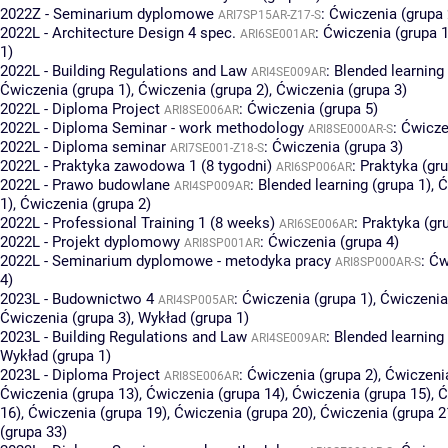
2022Z - Seminarium dyplomowe
:
Ćwiczenia (grupa 
ARI7SP15AR-Z17-S
2022L - Architecture Design 4 spec.
:
Ćwiczenia (grupa 1
ARI6SE001AR
1)
2022L - Building Regulations and Law
:
Blended learning 
ARI4SE009AR
Ćwiczenia (grupa 1)
,
Ćwiczenia (grupa 2)
,
Ćwiczenia (grupa 3)
2022L - Diploma Project
:
Ćwiczenia (grupa 5)
ARI8SE006AR
2022L - Diploma Seminar - work methodology
:
Ćwicze
ARI8SE000AR-S
2022L - Diploma seminar
:
Ćwiczenia (grupa 3)
ARI7SE001-Z18-S
2022L - Praktyka zawodowa 1 (8 tygodni)
:
Praktyka (gru
ARI6SP006AR
2022L - Prawo budowlane
:
Blended learning (grupa 1)
,
Ć
ARI4SP009AR
1)
,
Ćwiczenia (grupa 2)
2022L - Professional Training 1 (8 weeks)
:
Praktyka (gr
ARI6SE006AR
2022L - Projekt dyplomowy
:
Ćwiczenia (grupa 4)
ARI8SP001AR
2022L - Seminarium dyplomowe - metodyka pracy
:
Ćw
ARI8SP000AR-S
4)
2023L - Budownictwo 4
:
Ćwiczenia (grupa 1)
,
Ćwiczenia
ARI4SP005AR
Ćwiczenia (grupa 3)
,
Wykład (grupa 1)
2023L - Building Regulations and Law
:
Blended learning 
ARI4SE009AR
Wykład (grupa 1)
2023L - Diploma Project
:
Ćwiczenia (grupa 2)
,
Ćwiczenia
ARI8SE006AR
Ćwiczenia (grupa 13)
,
Ćwiczenia (grupa 14)
,
Ćwiczenia (grupa 15)
,
Ć
16)
,
Ćwiczenia (grupa 19)
,
Ćwiczenia (grupa 20)
,
Ćwiczenia (grupa 2
(grupa 33)