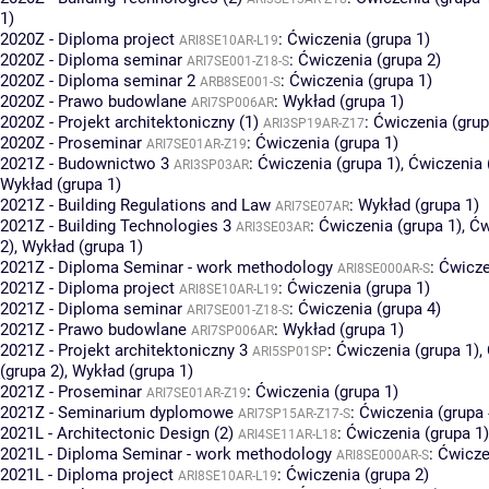
1)
2020Z - Diploma project
:
Ćwiczenia (grupa 1)
ARI8SE10AR-L19
2020Z - Diploma seminar
:
Ćwiczenia (grupa 2)
ARI7SE001-Z18-S
2020Z - Diploma seminar 2
:
Ćwiczenia (grupa 1)
ARB8SE001-S
2020Z - Prawo budowlane
:
Wykład (grupa 1)
ARI7SP006AR
2020Z - Projekt architektoniczny (1)
:
Ćwiczenia (grup
ARI3SP19AR-Z17
2020Z - Proseminar
:
Ćwiczenia (grupa 1)
ARI7SE01AR-Z19
2021Z - Budownictwo 3
:
Ćwiczenia (grupa 1)
,
Ćwiczenia 
ARI3SP03AR
Wykład (grupa 1)
2021Z - Building Regulations and Law
:
Wykład (grupa 1)
ARI7SE07AR
2021Z - Building Technologies 3
:
Ćwiczenia (grupa 1)
,
Ćw
ARI3SE03AR
2)
,
Wykład (grupa 1)
2021Z - Diploma Seminar - work methodology
:
Ćwicze
ARI8SE000AR-S
2021Z - Diploma project
:
Ćwiczenia (grupa 1)
ARI8SE10AR-L19
2021Z - Diploma seminar
:
Ćwiczenia (grupa 4)
ARI7SE001-Z18-S
2021Z - Prawo budowlane
:
Wykład (grupa 1)
ARI7SP006AR
2021Z - Projekt architektoniczny 3
:
Ćwiczenia (grupa 1)
,
ARI5SP01SP
(grupa 2)
,
Wykład (grupa 1)
2021Z - Proseminar
:
Ćwiczenia (grupa 1)
ARI7SE01AR-Z19
2021Z - Seminarium dyplomowe
:
Ćwiczenia (grupa 
ARI7SP15AR-Z17-S
2021L - Architectonic Design (2)
:
Ćwiczenia (grupa 1)
ARI4SE11AR-L18
2021L - Diploma Seminar - work methodology
:
Ćwicze
ARI8SE000AR-S
2021L - Diploma project
:
Ćwiczenia (grupa 2)
ARI8SE10AR-L19