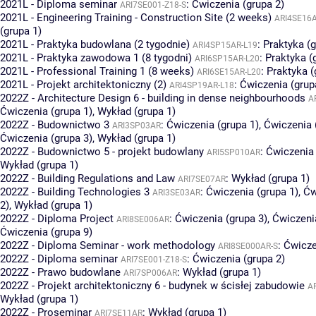
2021L - Diploma seminar
:
Ćwiczenia (grupa 2)
ARI7SE001-Z18-S
2021L - Engineering Training - Construction Site (2 weeks)
ARI4SE16A
(grupa 1)
2021L - Praktyka budowlana (2 tygodnie)
:
Praktyka (g
ARI4SP15AR-L19
2021L - Praktyka zawodowa 1 (8 tygodni)
:
Praktyka (
ARI6SP15AR-L20
2021L - Professional Training 1 (8 weeks)
:
Praktyka (
ARI6SE15AR-L20
2021L - Projekt architektoniczny (2)
:
Ćwiczenia (grup
ARI4SP19AR-L18
2022Z - Architecture Design 6 - building in dense neighbourhoods
A
Ćwiczenia (grupa 1)
,
Wykład (grupa 1)
2022Z - Budownictwo 3
:
Ćwiczenia (grupa 1)
,
Ćwiczenia 
ARI3SP03AR
Ćwiczenia (grupa 3)
,
Wykład (grupa 1)
2022Z - Budownictwo 5 - projekt budowlany
:
Ćwiczenia 
ARI5SP010AR
Wykład (grupa 1)
2022Z - Building Regulations and Law
:
Wykład (grupa 1)
ARI7SE07AR
2022Z - Building Technologies 3
:
Ćwiczenia (grupa 1)
,
Ćw
ARI3SE03AR
2)
,
Wykład (grupa 1)
2022Z - Diploma Project
:
Ćwiczenia (grupa 3)
,
Ćwiczeni
ARI8SE006AR
Ćwiczenia (grupa 9)
2022Z - Diploma Seminar - work methodology
:
Ćwicze
ARI8SE000AR-S
2022Z - Diploma seminar
:
Ćwiczenia (grupa 2)
ARI7SE001-Z18-S
2022Z - Prawo budowlane
:
Wykład (grupa 1)
ARI7SP006AR
2022Z - Projekt architektoniczny 6 - budynek w ścisłej zabudowie
A
Wykład (grupa 1)
2022Z - Proseminar
:
Wykład (grupa 1)
ARI7SE11AR