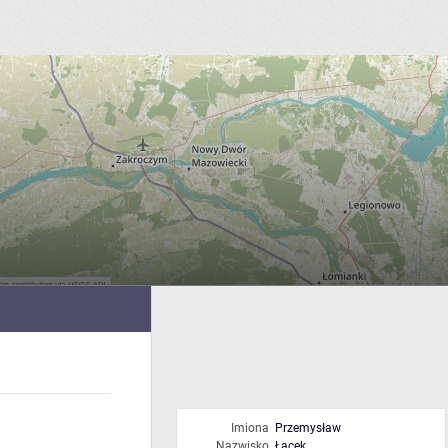
Imiona
Przemysław
Nazwisko
Łacek