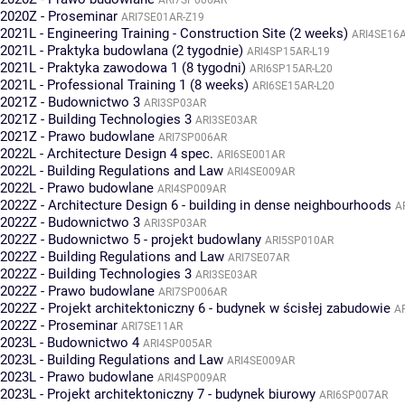
2020Z - Proseminar
ARI7SE01AR-Z19
2021L - Engineering Training - Construction Site (2 weeks)
ARI4SE16A
2021L - Praktyka budowlana (2 tygodnie)
ARI4SP15AR-L19
2021L - Praktyka zawodowa 1 (8 tygodni)
ARI6SP15AR-L20
2021L - Professional Training 1 (8 weeks)
ARI6SE15AR-L20
2021Z - Budownictwo 3
ARI3SP03AR
2021Z - Building Technologies 3
ARI3SE03AR
2021Z - Prawo budowlane
ARI7SP006AR
2022L - Architecture Design 4 spec.
ARI6SE001AR
2022L - Building Regulations and Law
ARI4SE009AR
2022L - Prawo budowlane
ARI4SP009AR
2022Z - Architecture Design 6 - building in dense neighbourhoods
A
2022Z - Budownictwo 3
ARI3SP03AR
2022Z - Budownictwo 5 - projekt budowlany
ARI5SP010AR
2022Z - Building Regulations and Law
ARI7SE07AR
2022Z - Building Technologies 3
ARI3SE03AR
2022Z - Prawo budowlane
ARI7SP006AR
2022Z - Projekt architektoniczny 6 - budynek w ścisłej zabudowie
A
2022Z - Proseminar
ARI7SE11AR
2023L - Budownictwo 4
ARI4SP005AR
2023L - Building Regulations and Law
ARI4SE009AR
2023L - Prawo budowlane
ARI4SP009AR
2023L - Projekt architektoniczny 7 - budynek biurowy
ARI6SP007AR