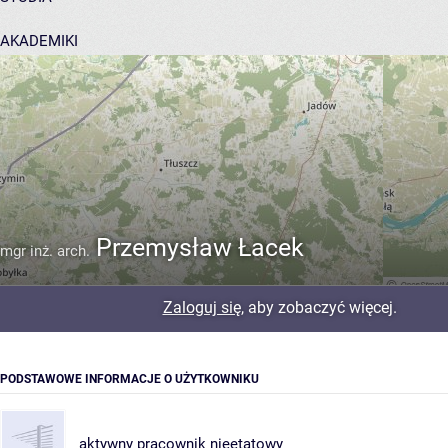
AKADEMIKI
POMOC
Przemysław Łacek
mgr inż. arch.
Zaloguj się
, aby zobaczyć więcej.
PODSTAWOWE INFORMACJE O UŻYTKOWNIKU
aktywny pracownik nieetatowy