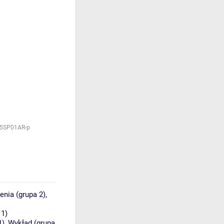
I5SP01AR-p
enia (grupa 2)
,
 1)
1)
,
Wykład (grupa