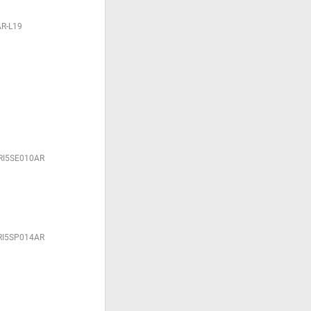
R-L19
RI5SE010AR
RI5SP014AR