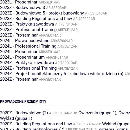
2023L - Proseminar
ARI6SE014AR
2023Z - Budownictwo 3
ARI3SP03AR
2023Z - Budownictwo 5 - projekt budowlany
ARI5SP010AR
2023Z - Building Regulations and Law
ARI4SE009AR
2023Z - Praktyka zawodowa
ARI7SP010AR
2023Z - Professional Training
ARI7SE12AR
2023Z - Proseminar
ARI6SE014AR
2024L - Prawo budowlane
ARI4SP009AR
2024L - Professional Training
ARI7SE12AR
2024L - Proseminar
ARI6SE014AR
2024L - Proseminarium
ARI6SP014AR
2024Z - Praktyka zawodowa
ARI7SP010AR
2024Z - Professional Training
ARI7SE12AR
2024Z - Projekt architektoniczny 5 - zabudowa wielorodzinna (p)
AR
2024Z - Proseminar
ARI6SE014AR
PROWADZONE PRZEDMIOTY
2020Z - Budownictwo (2)
:
Ćwiczenia (grupa 1)
,
Ćwicz
ARI3SP13AR-Z18
Wykład (grupa 1)
2020Z - Building Regulations and Law
:
Wykład (grupa
ARI7SE07AR-Z20
2020Z - Building Technologies (2)
:
Ćwiczenia (grupa 
ARI3SE13AR-Z18