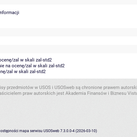
informacji
cenę/zal w skali zal-std2
e na ocenę/zal w skali zal-std2
nę/zal w skali zal-std2
isy przedmiotów w USOS i USOSweb są chronione prawem autorsk
aścicielem praw autorskich jest Akademia Finansów i Biznesu Vistu
dostępności
mapa serwisu
USOSweb 7.3.0.0-4 (2026-03-10)