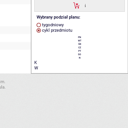
Wybrany podział planu:
tygodniowy
cykl przedmiotu
PN
WT
ŚR
CZ
PT
SO
N
K
W
im.
la.