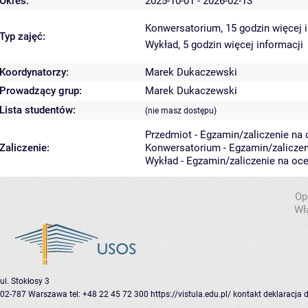
Okres:
2025-10-01 - 2026-02-13
Konwersatorium, 15 godzin
więcej 
Typ zajęć:
Wykład, 5 godzin
więcej informacji
Koordynatorzy:
Marek Dukaczewski
Prowadzący grup:
Marek Dukaczewski
Lista studentów:
(nie masz dostępu)
Przedmiot - Egzamin/zaliczenie na o
Zaliczenie:
Konwersatorium - Egzamin/zaliczeni
Wykład - Egzamin/zaliczenie na oce
Op
Wł
ul. Stokłosy 3
02-787 Warszawa
tel: +48 22 45 72 300
https://vistula.edu.pl/
kontakt
deklaracja 