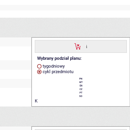
Wybrany podział planu:
tygodniowy
cykl przedmiotu
PN
WT
ŚR
CZ
PT
SO
K