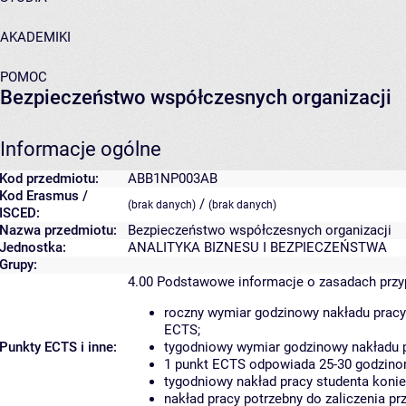
AKADEMIKI
POMOC
Bezpieczeństwo współczesnych organizacji
Informacje ogólne
Kod przedmiotu:
ABB1NP003AB
Kod Erasmus /
/
(brak danych)
(brak danych)
ISCED:
Nazwa przedmiotu:
Bezpieczeństwo współczesnych organizacji
Jednostka:
ANALITYKA BIZNESU I BEZPIECZEŃSTWA
Grupy:
4.00
Podstawowe informacje o zasadach prz
roczny wymiar godzinowy nakładu pracy
ECTS;
Punkty ECTS i inne:
tygodniowy wymiar godzinowy nakładu p
1 punkt ECTS odpowiada 25-30 godzinom
tygodniowy nakład pracy studenta konie
nakład pracy potrzebny do zaliczenia p