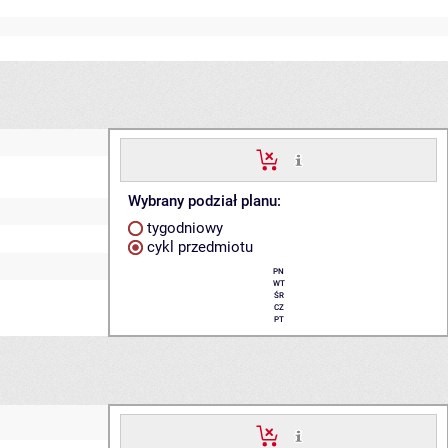
Wybrany podział planu:
tygodniowy
cykl przedmiotu
PN
WT
ŚR
CZ
PT