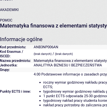
AKADEMIKI
POMOC
Matematyka finansowa z elementami statystyk
Informacje ogólne
Kod przedmiotu:
ANB3NP006AN
Kod Erasmus /
/
(brak danych)
(brak danych)
ISCED:
Nazwa przedmiotu:
Matematyka finansowa z elementami statystyk
Jednostka:
ANALITYKA BIZNESU I BEZPIECZEŃSTWA
Grupy:
4.00
Podstawowe informacje o zasadach prz
roczny wymiar godzinowy nakładu pracy
ECTS;
Punkty ECTS i inne:
tygodniowy wymiar godzinowy nakładu p
1 punkt ECTS odpowiada 25-30 godzinom
tygodniowy nakład pracy studenta konie
nakład pracy potrzebny do zaliczenia p