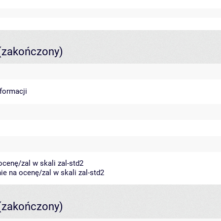
(zakończony)
nformacji
cenę/zal w skali zal-std2
e na ocenę/zal w skali zal-std2
(zakończony)