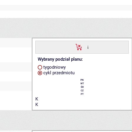
Wybrany podział planu:
tygodniowy
cykl przedmiotu
PN
WT
ŚR
CZ
PT
K
K