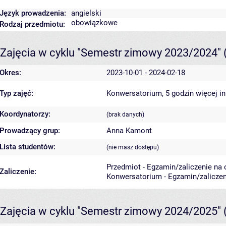
Język prowadzenia:
angielski
obowiązkowe
Rodzaj przedmiotu:
Zajęcia w cyklu "Semestr zimowy 2023/2024"
Okres:
2023-10-01 - 2024-02-18
Typ zajęć:
Konwersatorium, 5 godzin
więcej i
Koordynatorzy:
(brak danych)
Prowadzący grup:
Anna Kamont
Lista studentów:
(nie masz dostępu)
Przedmiot - Egzamin/zaliczenie na o
Zaliczenie:
Konwersatorium - Egzamin/zaliczeni
Zajęcia w cyklu "Semestr zimowy 2024/2025"