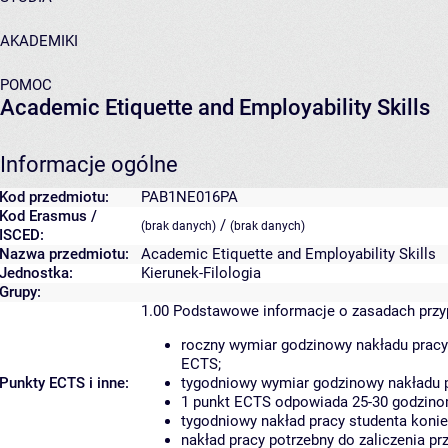
AKADEMIKI
POMOC
Academic Etiquette and Employability Skills
Informacje ogólne
Kod przedmiotu:
PAB1NE016PA
Kod Erasmus /
/
(brak danych)
(brak danych)
ISCED:
Nazwa przedmiotu:
Academic Etiquette and Employability Skills
Jednostka:
Kierunek-Filologia
Grupy:
1.00
Podstawowe informacje o zasadach prz
roczny wymiar godzinowy nakładu pracy
ECTS;
Punkty ECTS i inne:
tygodniowy wymiar godzinowy nakładu p
1 punkt ECTS odpowiada 25-30 godzinom
tygodniowy nakład pracy studenta konie
nakład pracy potrzebny do zaliczenia p