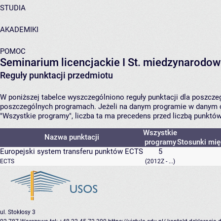
STUDIA
AKADEMIKI
POMOC
Seminarium licencjackie I St. miedzynarodo
Reguły punktacji przedmiotu
W poniższej tabelce wyszczególniono reguły punktacji dla poszcz
poszczególnych programach. Jeżeli na danym programie w danym c
"Wszystkie programy", liczba ta ma precedens przed liczbą punktó
Wszystkie
Nazwa punktacji
programy
Stosunki mię
Europejski system transferu punktów ECTS
5
ECTS
(2012Z - ...)
ul. Stokłosy 3