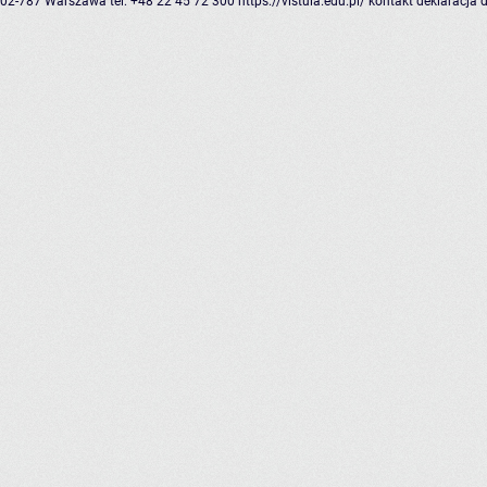
02-787 Warszawa
tel: +48 22 45 72 300
https://vistula.edu.pl/
kontakt
deklaracja 