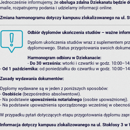
Jednocześnie informujemy, że
obsługa zdalna Dziekanatu będzie d
maile, rozpatrujemy podania i udzielamy informacji online.
Zmiana harmonogramu dotyczy kampusu zlokalizowanego na ul. S
Odbiór dyplomów ukończenia studiów – ważne infor
Dyplom ukończenia studiów wraz z suplementem przy
dyplomowego. Status przygotowania swoich dokum
Harmonogram odbioru w Dziekanacie:
-
Do 30 września:
wtorki i czwartki w godz. 10:00–14
-
Od 1 października:
od poniedziałku do czwartku w godz. 10:00–1
Zasady wydawania dokumentów:
Dyplomy wydawane są w jeden z poniższych sposobów:
-
Osobiście
(bezpośrednio absolwentowi).
- Na podstawie
upoważnienia notarialnego
(osobie upoważnionej).
- Na podstawie upoważnienia sporządzonego wcześniej w obecnośc
W przypadku pytań dotyczących etapu przygotowania dyplomu zap
Informacja dotyczy kampusu zlokalizowanego na ul. Stokłosy 3 w