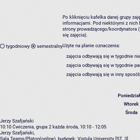
Po kliknięciu kafelka danej grupy za
informacjami. Pod niektórymi z nich k
strony prowadzącego/koordynatora (
się zajęcia).
Użyte na planie oznaczenia:
tygodniowy
semestralny
zajęcia odbywają się w tygodnie ni
zajęcia odbywają się w tygodnie pa
zajęcia odbywają się w inny sposób
Poniedzia
Wtorek
Środa
Jerzy Szafjański
10:10
Ćwiczenia, grupa 2
każda środa, 10:10 - 12:05
Jerzy Szafjański
,
Sala Teams/Platon(online),
budynek:
Vistula University [ST_3]