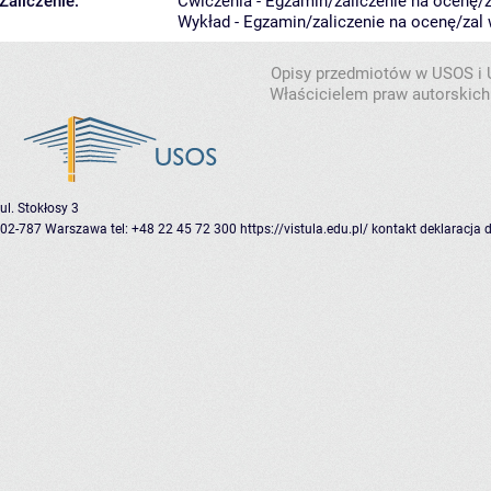
Zaliczenie:
Ćwiczenia - Egzamin/zaliczenie na ocenę/za
Wykład - Egzamin/zaliczenie na ocenę/zal w
Opisy przedmiotów w USOS i
Właścicielem praw autorskich
ul. Stokłosy 3
02-787 Warszawa
tel: +48 22 45 72 300
https://vistula.edu.pl/
kontakt
deklaracja 