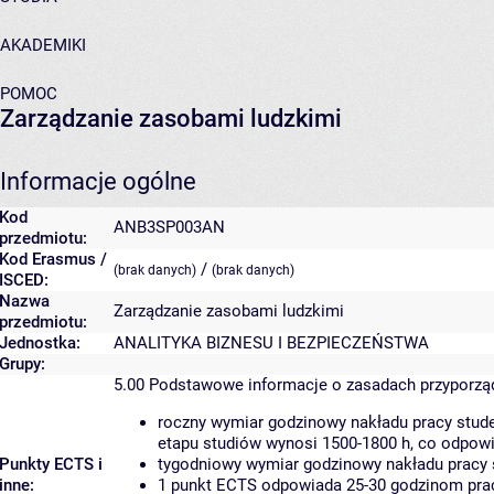
AKADEMIKI
POMOC
Zarządzanie zasobami ludzkimi
Informacje ogólne
Kod
ANB3SP003AN
przedmiotu:
Kod Erasmus /
/
(brak danych)
(brak danych)
ISCED:
Nazwa
Zarządzanie zasobami ludzkimi
przedmiotu:
Jednostka:
ANALITYKA BIZNESU I BEZPIECZEŃSTWA
Grupy:
5.00
Podstawowe informacje o zasadach przyporz
roczny wymiar godzinowy nakładu pracy stude
etapu studiów wynosi 1500-1800 h, co odpow
Punkty ECTS i
tygodniowy wymiar godzinowy nakładu pracy 
inne:
1 punkt ECTS odpowiada 25-30 godzinom pracy