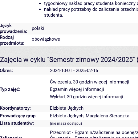
tygodniowy nakład pracy studenta konieczny 
nakład pracy potrzebny do zaliczenia przedm
studenta.
Język
polski
prowadzenia:
Rodzaj
obowiązkowe
przedmiotu:
Zajęcia w cyklu "Semestr zimowy 2024/2025"
Okres:
2024-10-01 - 2025-02-16
Ćwiczenia, 30 godzin
więcej informacji
Typ zajęć:
Egzamin
więcej informacji
Wykład, 30 godzin
więcej informacji
Koordynatorzy:
Elżbieta Jędrych
Prowadzący grup:
Elżbieta Jędrych
,
Magdalena Sieradzka
Lista studentów:
(nie masz dostępu)
Przedmiot - Egzamin/zaliczenie na ocenę/za