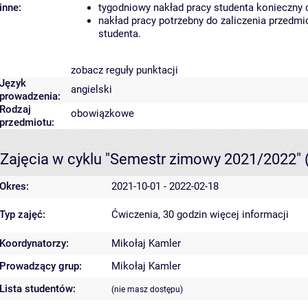
inne:
tygodniowy nakład pracy studenta konieczny 
nakład pracy potrzebny do zaliczenia przedm
studenta.
zobacz reguły punktacji
Język
angielski
prowadzenia:
Rodzaj
obowiązkowe
przedmiotu:
Zajęcia w cyklu "Semestr zimowy 2021/2022"
Okres:
2021-10-01 - 2022-02-18
Typ zajęć:
Ćwiczenia, 30 godzin
więcej informacji
Koordynatorzy:
Mikołaj Kamler
Prowadzący grup:
Mikołaj Kamler
Lista studentów:
(nie masz dostępu)