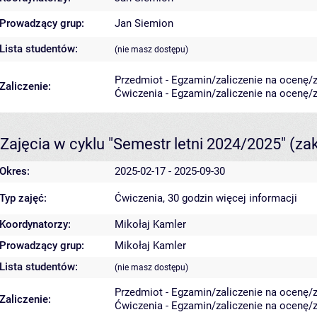
Prowadzący grup:
Jan Siemion
Lista studentów:
(nie masz dostępu)
Przedmiot - Egzamin/zaliczenie na ocenę/za
Zaliczenie:
Ćwiczenia - Egzamin/zaliczenie na ocenę/za
Zajęcia w cyklu "Semestr letni 2024/2025"
(za
Okres:
2025-02-17 - 2025-09-30
Typ zajęć:
Ćwiczenia, 30 godzin
więcej informacji
Koordynatorzy:
Mikołaj Kamler
Prowadzący grup:
Mikołaj Kamler
Lista studentów:
(nie masz dostępu)
Przedmiot - Egzamin/zaliczenie na ocenę/za
Zaliczenie:
Ćwiczenia - Egzamin/zaliczenie na ocenę/za