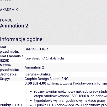
AKADEMIKI
POMOC
Animation 2
Informacje ogólne
Kod
GRB3SE011GR
przedmiotu:
Kod Erasmus /
/
(brak danych)
(brak danych)
ISCED:
Nazwa
Animation 2
przedmiotu:
Jednostka:
Kierunek-Grafika
Grupy:
Graphic Design 3 sem. ENG
3.00
4.00
Podstawowe informac
LUB
(zmienne w czasie)
roczny wymiar godzinowy nakładu pracy stude
etapu studiów wynosi 1500-1800 h, co odpow
tygodniowy wymiar godzinowy nakładu pracy 
Punkty ECTS i
1 punkt ECTS odpowiada 25-30 godzinom pracy