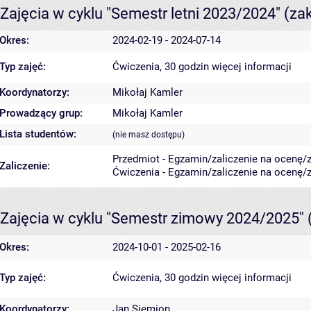
Zajęcia w cyklu "Semestr letni 2023/2024"
(za
Okres:
2024-02-19 - 2024-07-14
Typ zajęć:
Ćwiczenia, 30 godzin
więcej informacji
Koordynatorzy:
Mikołaj Kamler
Prowadzący grup:
Mikołaj Kamler
Lista studentów:
(nie masz dostępu)
Przedmiot - Egzamin/zaliczenie na ocenę/za
Zaliczenie:
Ćwiczenia - Egzamin/zaliczenie na ocenę/za
Zajęcia w cyklu "Semestr zimowy 2024/2025"
Okres:
2024-10-01 - 2025-02-16
Typ zajęć:
Ćwiczenia, 30 godzin
więcej informacji
Koordynatorzy:
Jan Siemion