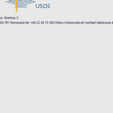
ul. Stokłosy 3
02-787 Warszawa
tel: +48 22 45 72 300
https://vistula.edu.pl/
kontakt
deklaracja 