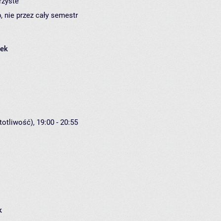
rzyste
, nie przez cały semestr
łek
otliwość), 19:00 - 20:55
k