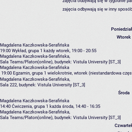
zajęcia odbywają się w tygodnie pa
zajęcia odbywają się w inny sposób
Poniedzia
Wtorek
Magdalena Kaczkowska-Serafińska
19:00
Wykład, grupa 1
każdy wtorek, 19:00 - 20:55
Magdalena Kaczkowska-Serafińska
,
Sala Teams/Platon(online),
budynek:
Vistula University [ST_3]
Magdalena Kaczkowska-Serafińska
19:00
Egzamin, grupa 1
wielokrotnie, wtorek (niestandardowa częst
Magdalena Kaczkowska-Serafińska
,
Sala 222,
budynek:
Vistula University [ST_3]
Środa
Magdalena Kaczkowska-Serafińska
14:40
Ćwiczenia, grupa 1
każda środa, 14:40 - 16:35
Magdalena Kaczkowska-Serafińska
,
Sala Teams/Platon(online),
budynek:
Vistula University [ST_3]
Czwarte