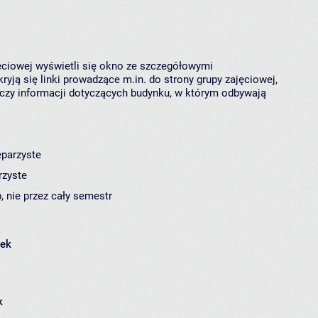
jęciowej wyświetli się okno ze szczegółowymi
ryją się linki prowadzące m.in. do strony grupy zajęciowej,
czy informacji dotyczących budynku, w którym odbywają
eparzyste
rzyste
, nie przez cały semestr
łek
k