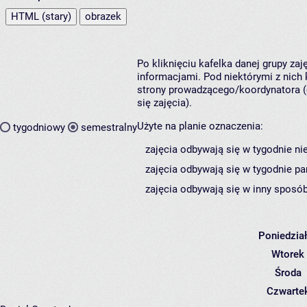
HTML (stary)
obrazek
Po kliknięciu kafelka danej grupy za
informacjami. Pod niektórymi z nich k
strony prowadzącego/koordynatora (
się zajęcia).
Użyte na planie oznaczenia:
tygodniowy
semestralny
zajęcia odbywają się w tygodnie ni
zajęcia odbywają się w tygodnie pa
zajęcia odbywają się w inny sposób
Poniedzia
Wtorek
Środa
Czwarte