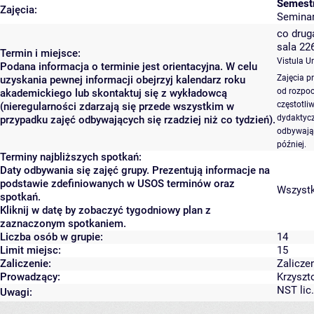
Semestr
Zajęcia:
Seminari
co druga
sala 22
Termin i miejsce:
Vistula Un
Podana informacja o terminie jest orientacyjna. W celu
Zajęcia p
uzyskania pewnej informacji obejrzyj kalendarz roku
od rozpoc
akademickiego lub skontaktuj się z wykładowcą
częstotli
(nieregularności zdarzają się przede wszystkim w
dydaktycz
przypadku zajęć odbywających się rzadziej niż co tydzień).
odbywają 
później.
Terminy najbliższych spotkań:
Daty odbywania się zajęć grupy. Prezentują informacje na
podstawie zdefiniowanych w USOS terminów oraz
Wszystki
spotkań.
Kliknij w datę by zobaczyć tygodniowy plan z
zaznaczonym spotkaniem.
Liczba osób w grupie:
14
Limit miejsc:
15
Zaliczenie:
Zalicze
Prowadzący:
Krzyszt
NST lic.
Uwagi: