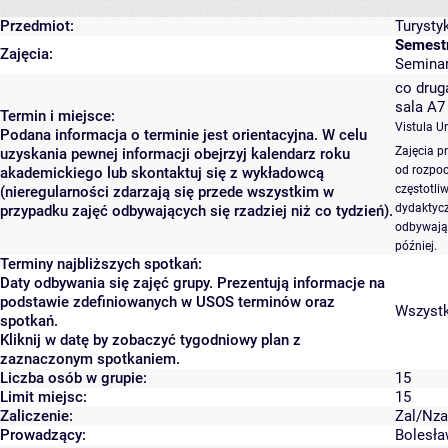
Przedmiot:
Turysty
Semest
Zajęcia:
Seminari
co druga
sala A7
Termin i miejsce:
Vistula Un
Podana informacja o terminie jest orientacyjna. W celu
Zajęcia p
uzyskania pewnej informacji obejrzyj kalendarz roku
od rozpoc
akademickiego lub skontaktuj się z wykładowcą
częstotli
(nieregularności zdarzają się przede wszystkim w
dydaktycz
przypadku zajęć odbywających się rzadziej niż co tydzień).
odbywają 
później.
Terminy najbliższych spotkań:
Daty odbywania się zajęć grupy. Prezentują informacje na
podstawie zdefiniowanych w USOS terminów oraz
Wszystki
spotkań.
Kliknij w datę by zobaczyć tygodniowy plan z
zaznaczonym spotkaniem.
Liczba osób w grupie:
15
Limit miejsc:
15
Zaliczenie:
Zal/Nza
Prowadzący:
Bolesła