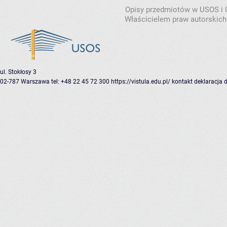
Opisy przedmiotów w USOS i
Właścicielem praw autorskich
ul. Stokłosy 3
02-787 Warszawa
tel: +48 22 45 72 300
https://vistula.edu.pl/
kontakt
deklaracja 