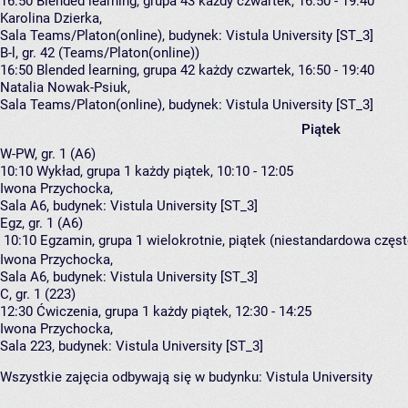
16:50
Blended learning, grupa 43
każdy czwartek, 16:50 - 19:40
Karolina Dzierka
,
Sala Teams/Platon(online),
budynek:
Vistula University [ST_3]
B-l, gr. 42 (Teams/Platon(online))
16:50
Blended learning, grupa 42
każdy czwartek, 16:50 - 19:40
Natalia Nowak-Psiuk
,
Sala Teams/Platon(online),
budynek:
Vistula University [ST_3]
Piątek
W-PW, gr. 1 (A6)
10:10
Wykład, grupa 1
każdy piątek, 10:10 - 12:05
Iwona Przychocka
,
Sala A6,
budynek:
Vistula University [ST_3]
Egz, gr. 1 (A6)
10:10
Egzamin, grupa 1
wielokrotnie, piątek (niestandardowa często
Iwona Przychocka
,
Sala A6,
budynek:
Vistula University [ST_3]
C, gr. 1 (223)
12:30
Ćwiczenia, grupa 1
każdy piątek, 12:30 - 14:25
Iwona Przychocka
,
Sala 223,
budynek:
Vistula University [ST_3]
Wszystkie zajęcia odbywają się w budynku:
Vistula University