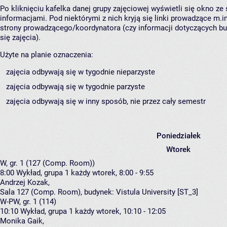
Po kliknięciu kafelka danej grupy zajęciowej wyświetli się okno z
informacjami. Pod niektórymi z nich kryją się linki prowadzące m.in
strony prowadzącego/koordynatora (czy informacji dotyczących b
się zajęcia).
Użyte na planie oznaczenia:
zajęcia odbywają się w tygodnie nieparzyste
zajęcia odbywają się w tygodnie parzyste
zajęcia odbywają się w inny sposób, nie przez cały semestr
Poniedziałek
Wtorek
W, gr. 1 (127 (Comp. Room))
8:00
Wykład, grupa 1
każdy wtorek, 8:00 - 9:55
Andrzej Kozak
,
Sala 127 (Comp. Room),
budynek:
Vistula University [ST_3]
W-PW, gr. 1 (114)
10:10
Wykład, grupa 1
każdy wtorek, 10:10 - 12:05
Monika Gaik
,