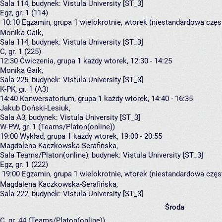
Sala 114,
budynek:
Vistula University [ST_3]
Egz, gr. 1 (114)
10:10
Egzamin, grupa 1
wielokrotnie, wtorek (niestandardowa częst
Monika Gaik
,
Sala 114,
budynek:
Vistula University [ST_3]
C, gr. 1 (225)
12:30
Ćwiczenia, grupa 1
każdy wtorek, 12:30 - 14:25
Monika Gaik
,
Sala 225,
budynek:
Vistula University [ST_3]
K-PK, gr. 1 (A3)
14:40
Konwersatorium, grupa 1
każdy wtorek, 14:40 - 16:35
Jakub Doński-Lesiuk
,
Sala A3,
budynek:
Vistula University [ST_3]
W-PW, gr. 1 (Teams/Platon(online))
19:00
Wykład, grupa 1
każdy wtorek, 19:00 - 20:55
Magdalena Kaczkowska-Serafińska
,
Sala Teams/Platon(online),
budynek:
Vistula University [ST_3]
Egz, gr. 1 (222)
19:00
Egzamin, grupa 1
wielokrotnie, wtorek (niestandardowa częst
Magdalena Kaczkowska-Serafińska
,
Sala 222,
budynek:
Vistula University [ST_3]
Środa
C, gr. 44 (Teams/Platon(online))