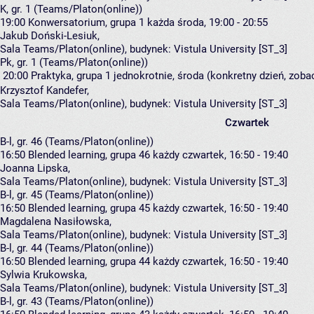
K, gr. 1 (Teams/Platon(online))
19:00
Konwersatorium, grupa 1
każda środa, 19:00 - 20:55
Jakub Doński-Lesiuk
,
Sala Teams/Platon(online),
budynek:
Vistula University [ST_3]
Pk, gr. 1 (Teams/Platon(online))
20:00
Praktyka, grupa 1
jednokrotnie, środa (konkretny dzień, zobac
Krzysztof Kandefer
,
Sala Teams/Platon(online),
budynek:
Vistula University [ST_3]
Czwartek
B-l, gr. 46 (Teams/Platon(online))
16:50
Blended learning, grupa 46
każdy czwartek, 16:50 - 19:40
Joanna Lipska
,
Sala Teams/Platon(online),
budynek:
Vistula University [ST_3]
B-l, gr. 45 (Teams/Platon(online))
16:50
Blended learning, grupa 45
każdy czwartek, 16:50 - 19:40
Magdalena Nasiłowska
,
Sala Teams/Platon(online),
budynek:
Vistula University [ST_3]
B-l, gr. 44 (Teams/Platon(online))
16:50
Blended learning, grupa 44
każdy czwartek, 16:50 - 19:40
Sylwia Krukowska
,
Sala Teams/Platon(online),
budynek:
Vistula University [ST_3]
B-l, gr. 43 (Teams/Platon(online))